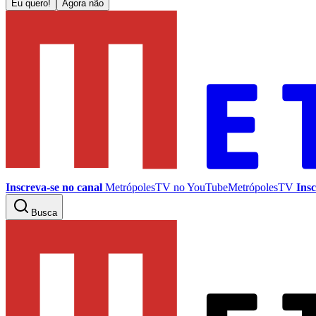
Eu quero!
Agora não
Inscreva-se no canal
MetrópolesTV no
YouTube
MetrópolesTV
Insc
Busca