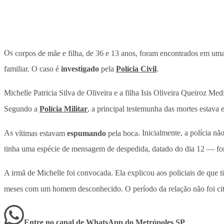
Os
corpos de mãe e filha, de 36 e 13 anos, foram encontrados em uma
familiar. O caso é
investigado
pela
Polícia Civil
.
Michelle Patricia Silva de Oliveira e a filha Isis Oliveira Queiroz 
Segundo a
Polícia Militar
, a principal testemunha das mortes estava
As
vítimas estavam
espumando
pela boca
. Inicialmente, a polícia 
tinha uma espécie de mensagem de despedida, datado do dia 12 — fora
A irmã de Michelle foi convocada. Ela explicou aos policiais de que t
meses com um homem desconhecido. O período da relação não foi ci
Entre no canal de WhatsApp
do
Metrópoles SP