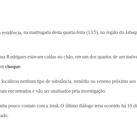
 residência
, na madrugada desta quarta-feira (13/5), na região do Jaba
Medina Rodrigues estavam caídas no chão, em um dos quartos de um imóve
 em
choque
.
não localizou nenhum tipo de substância, remédio ou veneno próximo ao
m encontrados e vão ser analisados pela investigação.
inha pouco contato com a irmã. O último diálogo teria ocorrido há 10 di
tado.