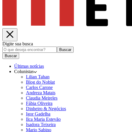
Digite sua busca
Buscar
Buscar
Últimas notícias
Colunistas
Lilian Tahan
Blog do Noblat
Carlos Carone
Andreza Matais
Claudia Meireles
Fábia Oliveira
Dinheiro & Negócios
Igor Gadelha
Ilca Maria Estevão
Isadora Teixeira
Mario Sabino