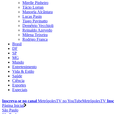
Mirelle Pinheiro
Tácio Lorran
Manoela Alcântara
Lucas Pasin
Tiago Pavinatto
Demétrio Vecchioli
Reinaldo Azevedo
Milena Teixeira
Rodrigo França
Brasil
DF
SP
MG
Mundo
Entretenimento
Vida & Estilo
Saúde
Ciência
Esportes
Especiais
Inscreva-se no canal
MetrópolesTV no
YouTube
MetrópolesTV
Insc
Página Inicial
São Paulo