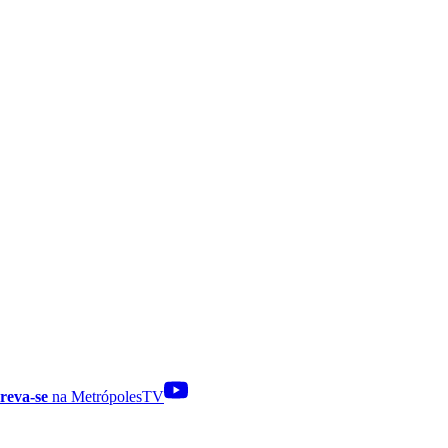
reva-se
na MetrópolesTV