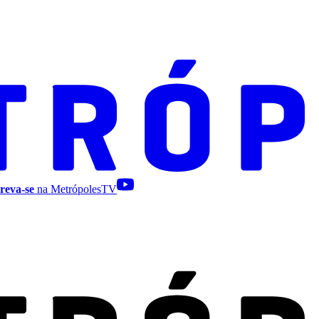
reva-se
na MetrópolesTV