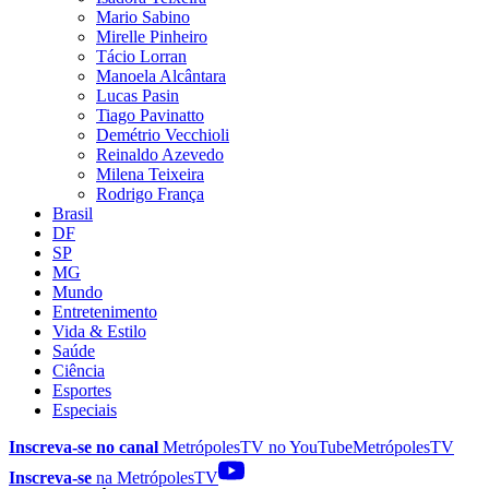
Mario Sabino
Mirelle Pinheiro
Tácio Lorran
Manoela Alcântara
Lucas Pasin
Tiago Pavinatto
Demétrio Vecchioli
Reinaldo Azevedo
Milena Teixeira
Rodrigo França
Brasil
DF
SP
MG
Mundo
Entretenimento
Vida & Estilo
Saúde
Ciência
Esportes
Especiais
Inscreva-se no canal
MetrópolesTV no
YouTube
MetrópolesTV
Inscreva-se
na MetrópolesTV