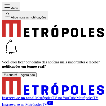
Menu
Ative nossas notificações
Você quer ficar por dentro das notícias mais importantes e receber
notificações em tempo real?
Eu quero!
Agora não
Inscreva-se no canal
MetrópolesTV no
YouTube
MetrópolesTV
Inscreva-se
na MetrópolesTV