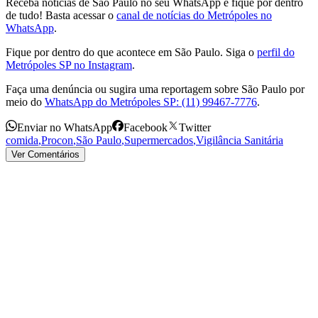
Receba notícias de São Paulo no seu WhatsApp e fique por dentro
de tudo! Basta acessar o
canal de notícias do Metrópoles no
WhatsApp
.
Fique por dentro do que acontece em São Paulo. Siga o
perfil do
Metrópoles SP no Instagram
.
Faça uma denúncia ou sugira uma reportagem sobre São Paulo por
meio do
WhatsApp do Metrópoles SP: (11) 99467-7776
.
Enviar no WhatsApp
Facebook
Twitter
comida
,
Procon
,
São Paulo
,
Supermercados
,
Vigilância Sanitária
Ver Comentários