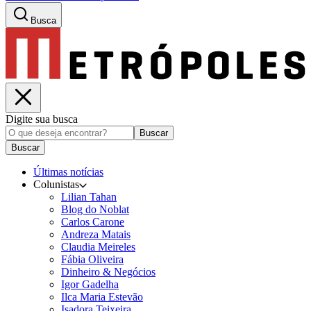
Busca
Digite sua busca
Buscar
Buscar
Últimas notícias
Colunistas
Lilian Tahan
Blog do Noblat
Carlos Carone
Andreza Matais
Claudia Meireles
Fábia Oliveira
Dinheiro & Negócios
Igor Gadelha
Ilca Maria Estevão
Isadora Teixeira