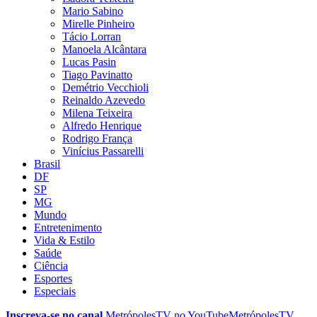
Mario Sabino
Mirelle Pinheiro
Tácio Lorran
Manoela Alcântara
Lucas Pasin
Tiago Pavinatto
Demétrio Vecchioli
Reinaldo Azevedo
Milena Teixeira
Alfredo Henrique
Rodrigo França
Vinícius Passarelli
Brasil
DF
SP
MG
Mundo
Entretenimento
Vida & Estilo
Saúde
Ciência
Esportes
Especiais
Inscreva-se no canal
MetrópolesTV no
YouTube
MetrópolesTV