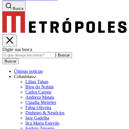
Busca
Digite sua busca
Buscar
Buscar
Últimas notícias
Colunistas
Lilian Tahan
Blog do Noblat
Carlos Carone
Andreza Matais
Claudia Meireles
Fábia Oliveira
Dinheiro & Negócios
Igor Gadelha
Ilca Maria Estevão
Isadora Teixeira