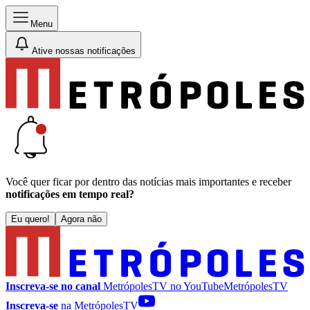
Menu
Ative nossas notificações
Você quer ficar por dentro das notícias mais importantes e receber
notificações em tempo real?
Eu quero!
Agora não
Inscreva-se no canal
MetrópolesTV no
YouTube
MetrópolesTV
Inscreva-se
na MetrópolesTV