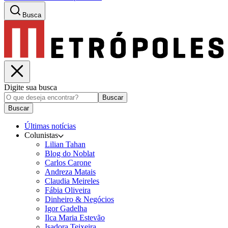
Busca
Digite sua busca
Buscar
Buscar
Últimas notícias
Colunistas
Lilian Tahan
Blog do Noblat
Carlos Carone
Andreza Matais
Claudia Meireles
Fábia Oliveira
Dinheiro & Negócios
Igor Gadelha
Ilca Maria Estevão
Isadora Teixeira