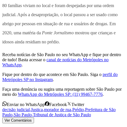
80 famílias viviam no local e foram despejadas por uma ordem
judicial. Após a desapropriação, o local passou a ser usado como
abrigo por pessoas em situação de rua e usuários de drogas. Em
2020, uma matéria da
Ponte Jornalismo
mostrou que crianças e
idosos ainda residiam no prédio.
Receba notícias de São Paulo no seu WhatsApp e fique por dentro
de tudo! Basta acessar o
canal de notícias do Metrópoles no
WhatsApp
.
Fique por dentro do que acontece em São Paulo. Siga o
perfil do
Metrópoles SP no Instagram
.
Faça uma denúncia ou sugira uma reportagem sobre São Paulo por
meio do
WhatsApp do Metrópoles SP: (11) 99467-7776
.
Enviar no WhatsApp
Facebook
Twitter
decisão judicial
,
Justiça
,
morador de rua
,
Prédio
,
Prefeitura de São
Paulo
,
São Paulo
,
Tribunal de Justiça de São Paulo
Ver Comentários