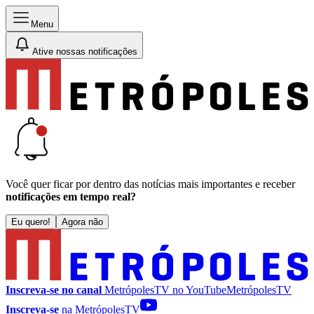
Menu
Ative nossas notificações
Você quer ficar por dentro das notícias mais importantes e receber
notificações em tempo real?
Eu quero!
Agora não
Inscreva-se no canal
MetrópolesTV no
YouTube
MetrópolesTV
Inscreva-se
na MetrópolesTV