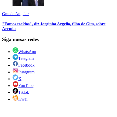
Grande Angular
"Fomos traídos", diz Jorginho Argello, filho de Gim, sobre
Arruda
Siga nossas redes
WhatsApp
Telegram
Facebook
Instagram
X
YouTube
Tiktok
Kwai