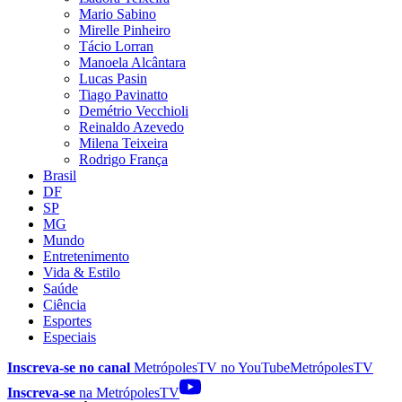
Mario Sabino
Mirelle Pinheiro
Tácio Lorran
Manoela Alcântara
Lucas Pasin
Tiago Pavinatto
Demétrio Vecchioli
Reinaldo Azevedo
Milena Teixeira
Rodrigo França
Brasil
DF
SP
MG
Mundo
Entretenimento
Vida & Estilo
Saúde
Ciência
Esportes
Especiais
Inscreva-se no canal
MetrópolesTV no
YouTube
MetrópolesTV
Inscreva-se
na MetrópolesTV