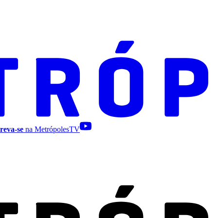
reva-se
na MetrópolesTV