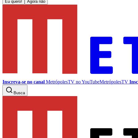
Eu quero!
Agora não
Inscreva-se no canal
MetrópolesTV no
YouTube
MetrópolesTV
Insc
Busca