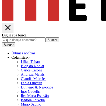
Digite sua busca
Buscar
Buscar
Últimas notícias
Colunistas
Lilian Tahan
Blog do Noblat
Carlos Carone
Andreza Matais
Claudia Meireles
Fábia Oliveira
Dinheiro & Negócios
Igor Gadelha
Ilca Maria Estevão
Isadora Teixeira
Mario Sabino