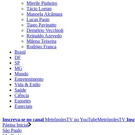
Mirelle Pinheiro
Tácio Lorran
Manoela Alcântara
Lucas Pasin
Tiago Pavinatto
Demétrio Vecchioli
Reinaldo Azevedo
Milena Teixeira
Rodrigo França
Brasil
DF
SP
MG
Mundo
Entretenimento
Vida & Estilo
Saúde
Ciência
Esportes
Especiais
Inscreva-se no canal
MetrópolesTV no
YouTube
MetrópolesTV
Insc
Página Inicial
São Paulo