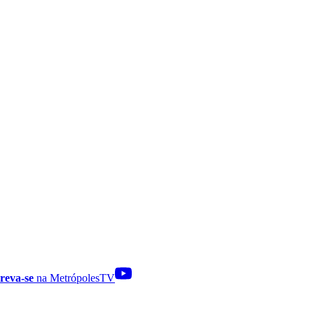
reva-se
na MetrópolesTV