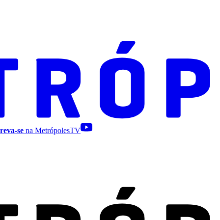
reva-se
na MetrópolesTV