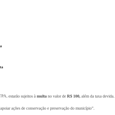
la
ta
 TPA,
estarão sujeitos à
multa
no valor de
R$ 100,
além da taxa devida.
 “apoiar ações de conservação e preservação do município”.