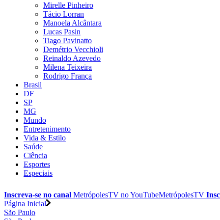
Mirelle Pinheiro
Tácio Lorran
Manoela Alcântara
Lucas Pasin
Tiago Pavinatto
Demétrio Vecchioli
Reinaldo Azevedo
Milena Teixeira
Rodrigo França
Brasil
DF
SP
MG
Mundo
Entretenimento
Vida & Estilo
Saúde
Ciência
Esportes
Especiais
Inscreva-se no canal
MetrópolesTV no
YouTube
MetrópolesTV
Insc
Página Inicial
São Paulo