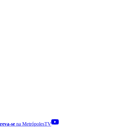
reva-se
na MetrópolesTV