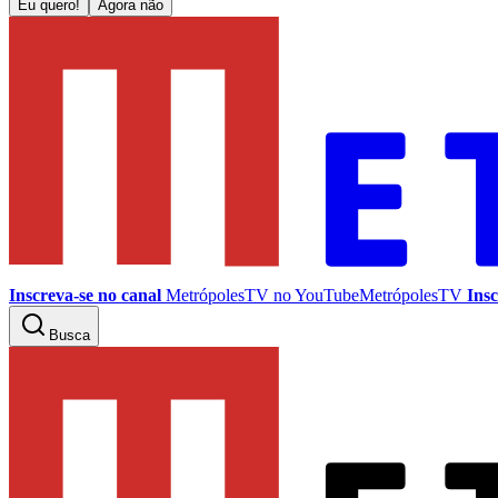
Eu quero!
Agora não
Inscreva-se no canal
MetrópolesTV no
YouTube
MetrópolesTV
Insc
Busca