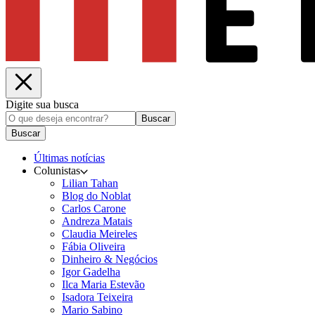
Digite sua busca
Buscar
Buscar
Últimas notícias
Colunistas
Lilian Tahan
Blog do Noblat
Carlos Carone
Andreza Matais
Claudia Meireles
Fábia Oliveira
Dinheiro & Negócios
Igor Gadelha
Ilca Maria Estevão
Isadora Teixeira
Mario Sabino