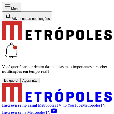
Menu
Ative nossas notificações
Você quer ficar por dentro das notícias mais importantes e receber
notificações em tempo real?
Eu quero!
Agora não
Inscreva-se no canal
MetrópolesTV no
YouTube
MetrópolesTV
Inscreva-se
na MetrópolesTV