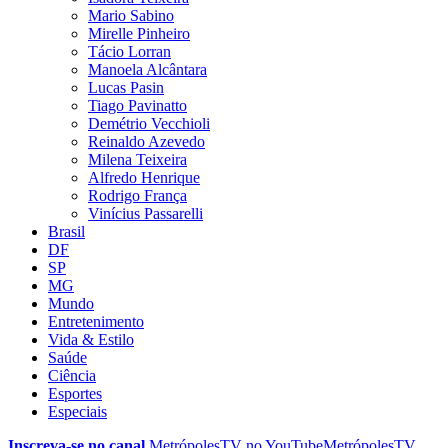
Mario Sabino
Mirelle Pinheiro
Tácio Lorran
Manoela Alcântara
Lucas Pasin
Tiago Pavinatto
Demétrio Vecchioli
Reinaldo Azevedo
Milena Teixeira
Alfredo Henrique
Rodrigo França
Vinícius Passarelli
Brasil
DF
SP
MG
Mundo
Entretenimento
Vida & Estilo
Saúde
Ciência
Esportes
Especiais
Inscreva-se no canal
MetrópolesTV no
YouTube
MetrópolesTV