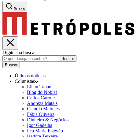
Busca
Digite sua busca
Buscar
Buscar
Últimas notícias
Colunistas
Lilian Tahan
Blog do Noblat
Carlos Carone
Andreza Matais
Claudia Meireles
Fábia Oliveira
Dinheiro & Negócios
Igor Gadelha
Ilca Maria Estevão
Isadora Teixeira