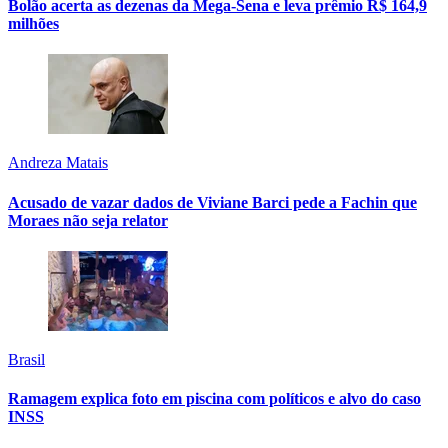
Bolão acerta as dezenas da Mega-Sena e leva prêmio R$ 164,9
milhões
Andreza Matais
Acusado de vazar dados de Viviane Barci pede a Fachin que
Moraes não seja relator
Brasil
Ramagem explica foto em piscina com políticos e alvo do caso
INSS