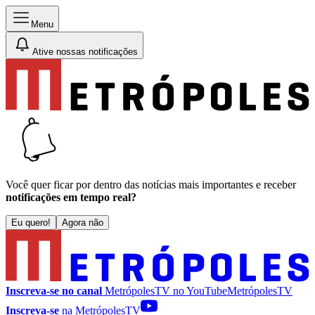
Menu
Ative nossas notificações
Você quer ficar por dentro das notícias mais importantes e receber
notificações em tempo real?
Eu quero!
Agora não
Inscreva-se no canal
MetrópolesTV no
YouTube
MetrópolesTV
Inscreva-se
na MetrópolesTV