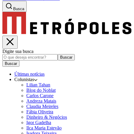
Busca
Digite sua busca
Buscar
Buscar
Últimas notícias
Colunistas
Lilian Tahan
Blog do Noblat
Carlos Carone
Andreza Matais
Claudia Meireles
Fábia Oliveira
Dinheiro & Negócios
Igor Gadelha
Ilca Maria Estevão
Isadora Teixeira