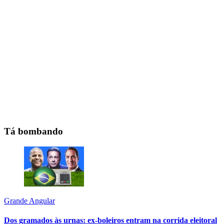
Tá bombando
Grande Angular
Dos gramados às urnas: ex-boleiros entram na corrida eleitoral