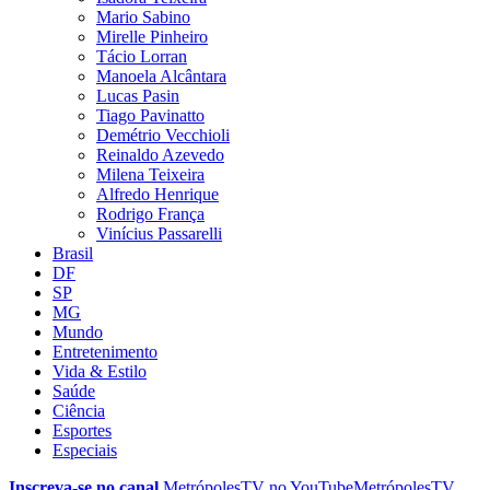
Mario Sabino
Mirelle Pinheiro
Tácio Lorran
Manoela Alcântara
Lucas Pasin
Tiago Pavinatto
Demétrio Vecchioli
Reinaldo Azevedo
Milena Teixeira
Alfredo Henrique
Rodrigo França
Vinícius Passarelli
Brasil
DF
SP
MG
Mundo
Entretenimento
Vida & Estilo
Saúde
Ciência
Esportes
Especiais
Inscreva-se no canal
MetrópolesTV no
YouTube
MetrópolesTV