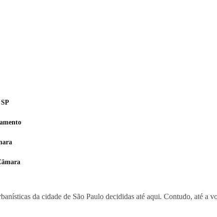
 SP
eamento
mara
 Câmara
urbanísticas da cidade de São Paulo decididas até aqui. Contudo, até a