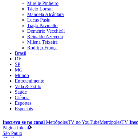
Mirelle Pinheiro
Tácio Lorran
Manoela Alcântara
Lucas Pasin
Tiago Pavinatto
Demétrio Vecchioli
Reinaldo Azevedo
Milena Teixeira
Rodrigo França
Brasil
DF
SP
MG
Mundo
Entretenimento
Vida & Estilo
Saúde
Ciência
Esportes
Especiais
Inscreva-se no canal
MetrópolesTV no
YouTube
MetrópolesTV
Insc
Página Inicial
São Paulo