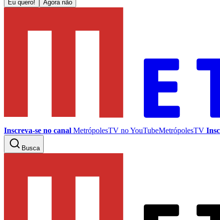
Eu quero!
Agora não
Inscreva-se no canal
MetrópolesTV no
YouTube
MetrópolesTV
Insc
Busca