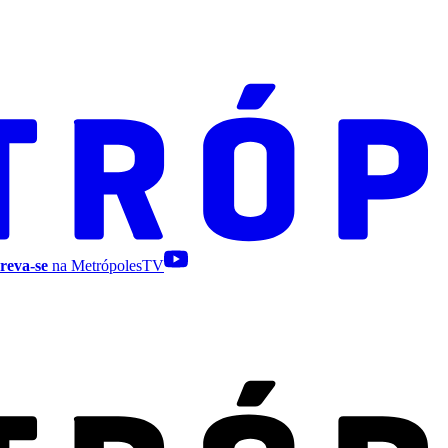
reva-se
na MetrópolesTV