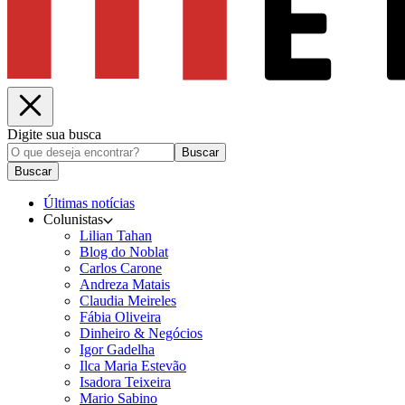
Digite sua busca
Buscar
Buscar
Últimas notícias
Colunistas
Lilian Tahan
Blog do Noblat
Carlos Carone
Andreza Matais
Claudia Meireles
Fábia Oliveira
Dinheiro & Negócios
Igor Gadelha
Ilca Maria Estevão
Isadora Teixeira
Mario Sabino