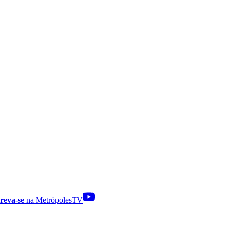
reva-se
na MetrópolesTV