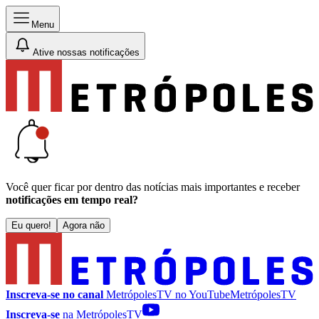
Menu
Ative nossas notificações
Você quer ficar por dentro das notícias mais importantes e receber
notificações em tempo real?
Eu quero!
Agora não
Inscreva-se no canal
MetrópolesTV no
YouTube
MetrópolesTV
Inscreva-se
na MetrópolesTV