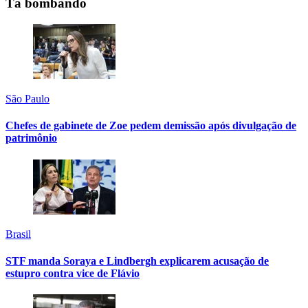
Tá bombando
São Paulo
Chefes de gabinete de Zoe pedem demissão após divulgação de
patrimônio
Brasil
STF manda Soraya e Lindbergh explicarem acusação de
estupro contra vice de Flávio