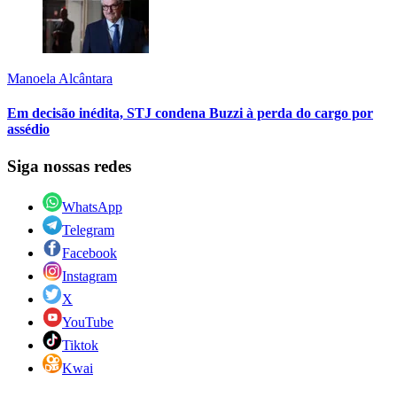
Manoela Alcântara
Em decisão inédita, STJ condena Buzzi à perda do cargo por
assédio
Siga nossas redes
WhatsApp
Telegram
Facebook
Instagram
X
YouTube
Tiktok
Kwai