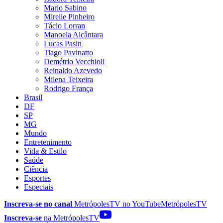
Mario Sabino
Mirelle Pinheiro
Tácio Lorran
Manoela Alcântara
Lucas Pasin
Tiago Pavinatto
Demétrio Vecchioli
Reinaldo Azevedo
Milena Teixeira
Rodrigo França
Brasil
DF
SP
MG
Mundo
Entretenimento
Vida & Estilo
Saúde
Ciência
Esportes
Especiais
Inscreva-se no canal
MetrópolesTV no
YouTube
MetrópolesTV
Inscreva-se
na MetrópolesTV