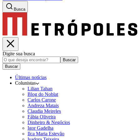
Busca
Digite sua busca
Buscar
Buscar
Últimas notícias
Colunistas
Lilian Tahan
Blog do Noblat
Carlos Carone
Andreza Matais
Claudia Meireles
Fábia Oliveira
Dinheiro & Negócios
Igor Gadelha
Ilca Maria Estevão
Isadora Teixeira