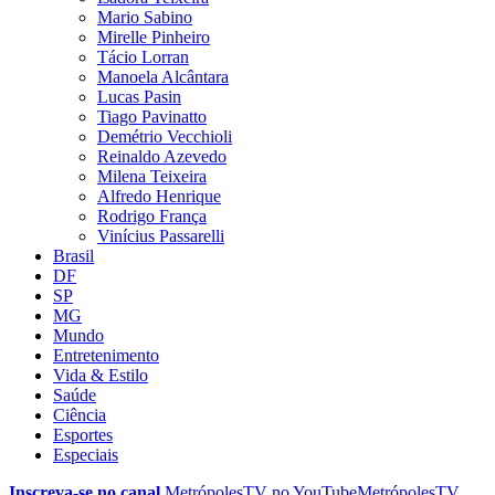
Mario Sabino
Mirelle Pinheiro
Tácio Lorran
Manoela Alcântara
Lucas Pasin
Tiago Pavinatto
Demétrio Vecchioli
Reinaldo Azevedo
Milena Teixeira
Alfredo Henrique
Rodrigo França
Vinícius Passarelli
Brasil
DF
SP
MG
Mundo
Entretenimento
Vida & Estilo
Saúde
Ciência
Esportes
Especiais
Inscreva-se no canal
MetrópolesTV no
YouTube
MetrópolesTV