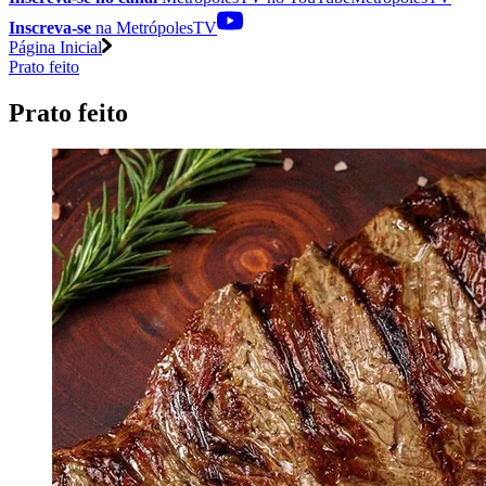
Inscreva-se
na MetrópolesTV
Página Inicial
Prato feito
Prato feito