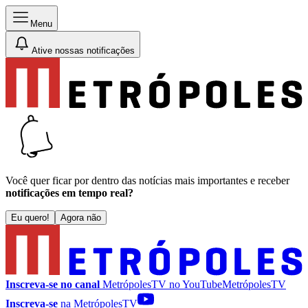
Menu
Ative nossas notificações
Você quer ficar por dentro das notícias mais importantes e receber
notificações em tempo real?
Eu quero!
Agora não
Inscreva-se no canal
MetrópolesTV no
YouTube
MetrópolesTV
Inscreva-se
na MetrópolesTV