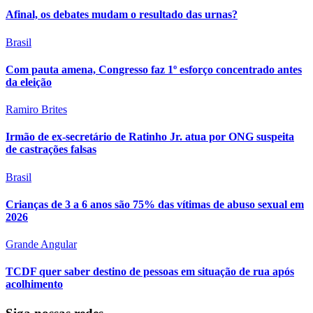
Afinal, os debates mudam o resultado das urnas?
Brasil
Com pauta amena, Congresso faz 1º esforço concentrado antes
da eleição
Ramiro Brites
Irmão de ex-secretário de Ratinho Jr. atua por ONG suspeita
de castrações falsas
Brasil
Crianças de 3 a 6 anos são 75% das vítimas de abuso sexual em
2026
Grande Angular
TCDF quer saber destino de pessoas em situação de rua após
acolhimento