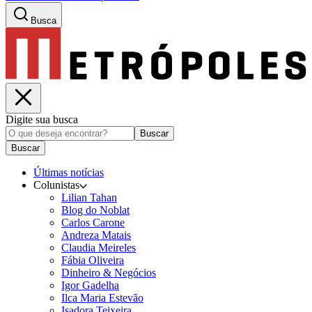
Busca
Digite sua busca
Buscar
Buscar
Últimas notícias
Colunistas
Lilian Tahan
Blog do Noblat
Carlos Carone
Andreza Matais
Claudia Meireles
Fábia Oliveira
Dinheiro & Negócios
Igor Gadelha
Ilca Maria Estevão
Isadora Teixeira