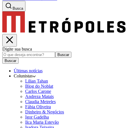
Busca
Digite sua busca
Buscar
Buscar
Últimas notícias
Colunistas
Lilian Tahan
Blog do Noblat
Carlos Carone
Andreza Matais
Claudia Meireles
Fábia Oliveira
Dinheiro & Negócios
Igor Gadelha
Ilca Maria Estevão
Isadora Teixeira