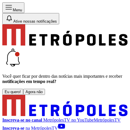
Menu
Ative nossas notificações
Você quer ficar por dentro das notícias mais importantes e receber
notificações em tempo real?
Eu quero!
Agora não
Inscreva-se no canal
MetrópolesTV no
YouTube
MetrópolesTV
Inscreva-se
na MetrópolesTV