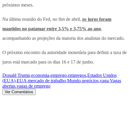
próximos meses.
Na última reunião do Fed, no fim de abril,
os juros foram
mantidos no patamar entre 3,5% e 3,75% ao ano
,
acompanhando as projeções da maioria dos analistas do mercado.
O próximo encontro da autoridade monetária para definir a taxa de
juros está marcado para os dias 16 e 17 de junho.
Donald Trump
,
economia
,
emprego
,
empregos
,
Estados Unidos
(EUA)
,
EUA
,
mercado de trabalho
,
Mundo
,
negócios
,
vaga
,
Vagas
abertas
,
vagas de emprego
Ver Comentários