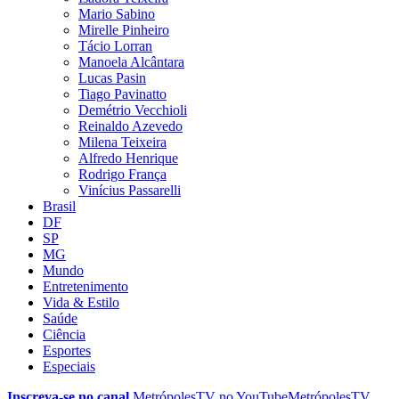
Mario Sabino
Mirelle Pinheiro
Tácio Lorran
Manoela Alcântara
Lucas Pasin
Tiago Pavinatto
Demétrio Vecchioli
Reinaldo Azevedo
Milena Teixeira
Alfredo Henrique
Rodrigo França
Vinícius Passarelli
Brasil
DF
SP
MG
Mundo
Entretenimento
Vida & Estilo
Saúde
Ciência
Esportes
Especiais
Inscreva-se no canal
MetrópolesTV no
YouTube
MetrópolesTV