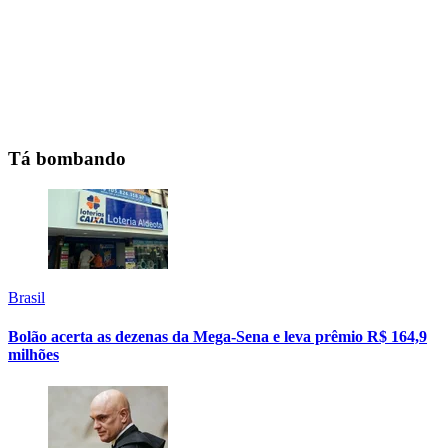
Tá bombando
Brasil
Bolão acerta as dezenas da Mega-Sena e leva prêmio R$ 164,9
milhões