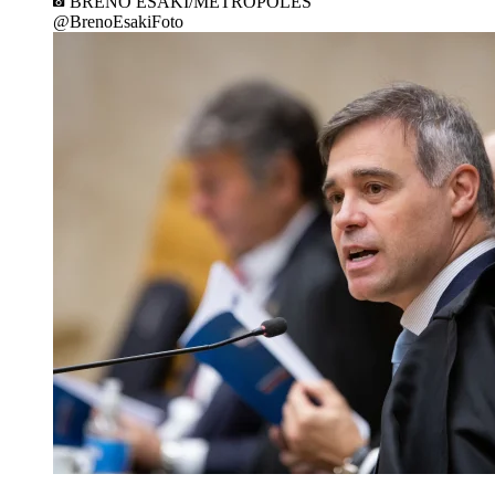
BRENO ESAKI/METRÓPOLES
@BrenoEsakiFoto