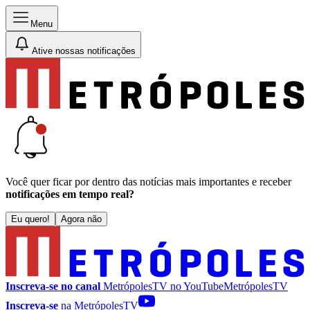
Menu
Ative nossas notificações
Você quer ficar por dentro das notícias mais importantes e receber
notificações em tempo real?
Eu quero!
Agora não
Inscreva-se no canal
MetrópolesTV no
YouTube
MetrópolesTV
Inscreva-se
na MetrópolesTV