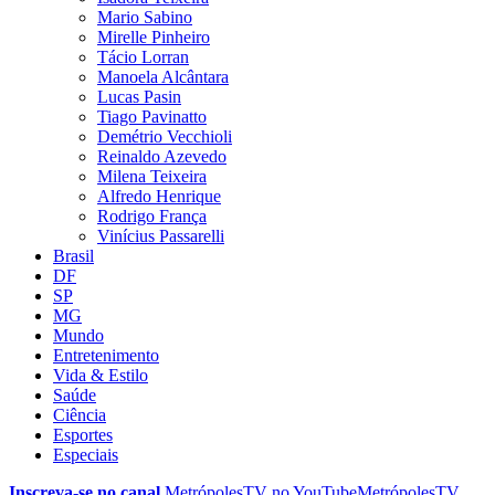
Mario Sabino
Mirelle Pinheiro
Tácio Lorran
Manoela Alcântara
Lucas Pasin
Tiago Pavinatto
Demétrio Vecchioli
Reinaldo Azevedo
Milena Teixeira
Alfredo Henrique
Rodrigo França
Vinícius Passarelli
Brasil
DF
SP
MG
Mundo
Entretenimento
Vida & Estilo
Saúde
Ciência
Esportes
Especiais
Inscreva-se no canal
MetrópolesTV no
YouTube
MetrópolesTV