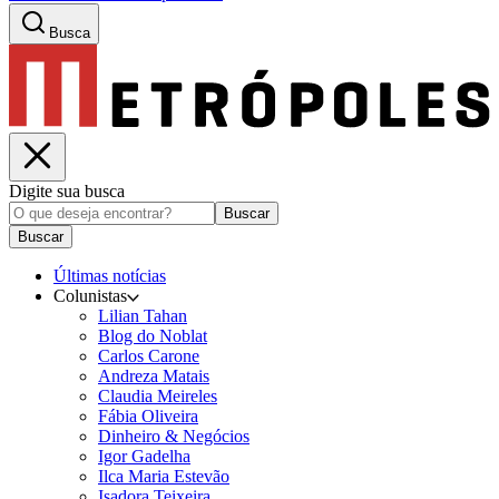
Busca
Digite sua busca
Buscar
Buscar
Últimas notícias
Colunistas
Lilian Tahan
Blog do Noblat
Carlos Carone
Andreza Matais
Claudia Meireles
Fábia Oliveira
Dinheiro & Negócios
Igor Gadelha
Ilca Maria Estevão
Isadora Teixeira