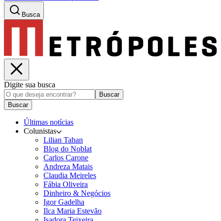
Busca
Digite sua busca
Buscar
Buscar
Últimas notícias
Colunistas
Lilian Tahan
Blog do Noblat
Carlos Carone
Andreza Matais
Claudia Meireles
Fábia Oliveira
Dinheiro & Negócios
Igor Gadelha
Ilca Maria Estevão
Isadora Teixeira