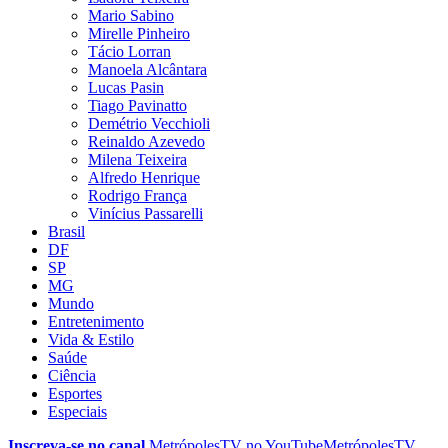
Mario Sabino
Mirelle Pinheiro
Tácio Lorran
Manoela Alcântara
Lucas Pasin
Tiago Pavinatto
Demétrio Vecchioli
Reinaldo Azevedo
Milena Teixeira
Alfredo Henrique
Rodrigo França
Vinícius Passarelli
Brasil
DF
SP
MG
Mundo
Entretenimento
Vida & Estilo
Saúde
Ciência
Esportes
Especiais
Inscreva-se no canal
MetrópolesTV no
YouTube
MetrópolesTV