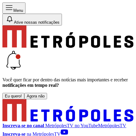
Menu
Ative nossas notificações
Você quer ficar por dentro das notícias mais importantes e receber
notificações em tempo real?
Eu quero!
Agora não
Inscreva-se no canal
MetrópolesTV no
YouTube
MetrópolesTV
Inscreva-se
na MetrópolesTV