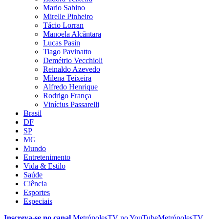
Mario Sabino
Mirelle Pinheiro
Tácio Lorran
Manoela Alcântara
Lucas Pasin
Tiago Pavinatto
Demétrio Vecchioli
Reinaldo Azevedo
Milena Teixeira
Alfredo Henrique
Rodrigo França
Vinícius Passarelli
Brasil
DF
SP
MG
Mundo
Entretenimento
Vida & Estilo
Saúde
Ciência
Esportes
Especiais
Inscreva-se no canal
MetrópolesTV no
YouTube
MetrópolesTV