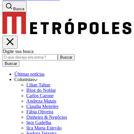
Busca
Digite sua busca
Buscar
Buscar
Últimas notícias
Colunistas
Lilian Tahan
Blog do Noblat
Carlos Carone
Andreza Matais
Claudia Meireles
Fábia Oliveira
Dinheiro & Negócios
Igor Gadelha
Ilca Maria Estevão
Isadora Teixeira