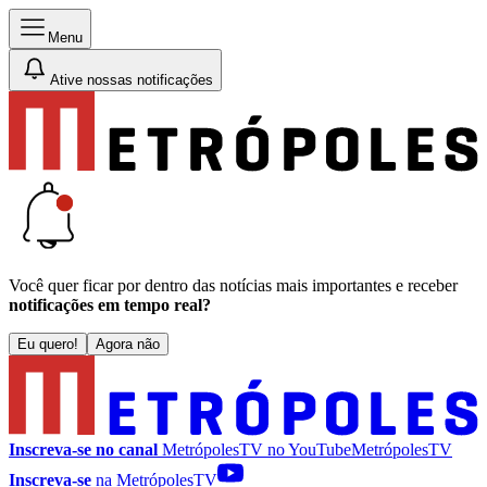
Menu
Ative nossas notificações
Você quer ficar por dentro das notícias mais importantes e receber
notificações em tempo real?
Eu quero!
Agora não
Inscreva-se no canal
MetrópolesTV no
YouTube
MetrópolesTV
Inscreva-se
na MetrópolesTV