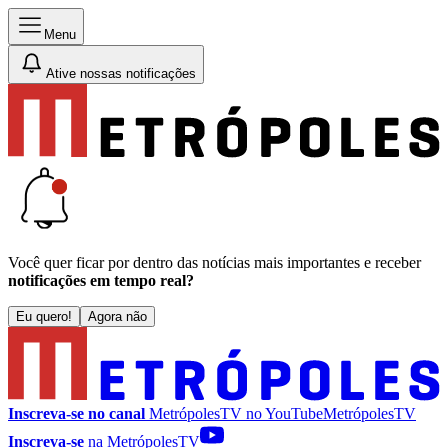
Menu
Ative nossas notificações
Você quer ficar por dentro das notícias mais importantes e receber
notificações em tempo real?
Eu quero!
Agora não
Inscreva-se no canal
MetrópolesTV no
YouTube
MetrópolesTV
Inscreva-se
na MetrópolesTV