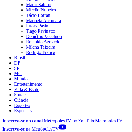
Mario Sabino
Mirelle Pinheiro
Tácio Lorran
Manoela Alcântara
Lucas Pasin
Tiago Pavinatto
Demétrio Vecchioli
Reinaldo Azevedo
Milena Teixeira
Rodrigo França
Brasil
DF
SP
MG
Mundo
Entretenimento
Vida & Estilo
Saúde
Ciência
Esportes
Especiais
Inscreva-se no canal
MetrópolesTV no
YouTube
MetrópolesTV
Inscreva-se
na MetrópolesTV