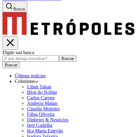
Busca
Digite sua busca
Buscar
Buscar
Últimas notícias
Colunistas
Lilian Tahan
Blog do Noblat
Carlos Carone
Andreza Matais
Claudia Meireles
Fábia Oliveira
Dinheiro & Negócios
Igor Gadelha
Ilca Maria Estevão
Isadora Teixeira