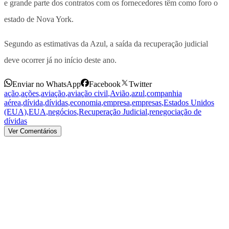
e grande parte dos contratos com os fornecedores têm como foro o
estado de Nova York.
Segundo as estimativas da Azul, a saída da recuperação judicial
deve ocorrer já no início deste ano.
Enviar no WhatsApp
Facebook
Twitter
ação
,
ações
,
aviação
,
aviação civil
,
Avião
,
azul
,
companhia
aérea
,
dívida
,
dívidas
,
economia
,
empresa
,
empresas
,
Estados Unidos
(EUA)
,
EUA
,
negócios
,
Recuperação Judicial
,
renegociação de
dívidas
Ver Comentários