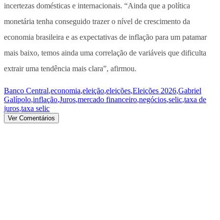
incertezas domésticas e internacionais. “Ainda que a política
monetária tenha conseguido trazer o nível de crescimento da
economia brasileira e as expectativas de inflação para um patamar
mais baixo, temos ainda uma correlação de variáveis que dificulta
extrair uma tendência mais clara”, afirmou.
Banco Central
,
economia
,
eleição
,
eleições
,
Eleições 2026
,
Gabriel
Galípolo
,
inflação
,
Juros
,
mercado financeiro
,
negócios
,
selic
,
taxa de
juros
,
taxa selic
Ver Comentários