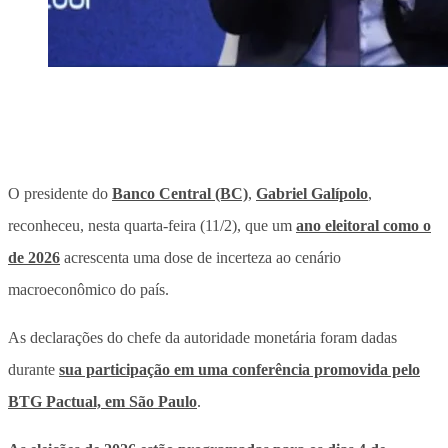
O presidente do
Banco Central (BC)
,
Gabriel Galípolo
,
reconheceu, nesta quarta-feira (11/2), que
um
ano eleitoral como o
de 2026
acrescenta uma dose de incerteza ao cenário
macroeconômico do país
.
As declarações do chefe da autoridade monetária foram dadas
durante
sua participação em uma conferência promovida pelo
BTG Pactual, em São Paulo
.