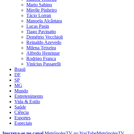
Mario Sabino
Mirelle Pinheiro
Tácio Lorran
Manoela Alcântara
Lucas Pasin
Tiago Pavinatto
Demétrio Vecchioli
Reinaldo Azevedo
Milena Teixeira
Alfredo Henrique
Rodrigo França
Vinícius Passarelli
Brasil
DF
SP
MG
Mundo
Entretenimento
Vida & Estilo
Saúde
Ciência
Esportes
Especiais
Inscreva-se no canal
MetrópolesTV no
YouTube
MetrópolesTV