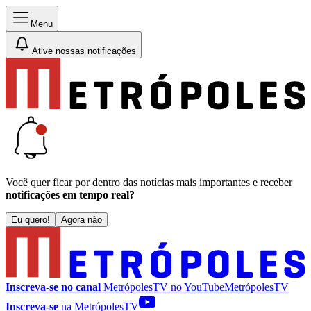
Menu
Ative nossas notificações
Você quer ficar por dentro das notícias mais importantes e receber
notificações em tempo real?
Eu quero!
Agora não
Inscreva-se no canal
MetrópolesTV no
YouTube
MetrópolesTV
Inscreva-se
na MetrópolesTV