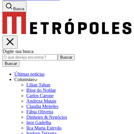
Busca
Digite sua busca
Buscar
Buscar
Últimas notícias
Colunistas
Lilian Tahan
Blog do Noblat
Carlos Carone
Andreza Matais
Claudia Meireles
Fábia Oliveira
Dinheiro & Negócios
Igor Gadelha
Ilca Maria Estevão
Isadora Teixeira