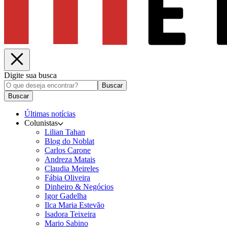
Digite sua busca
Buscar
Buscar
Últimas notícias
Colunistas
Lilian Tahan
Blog do Noblat
Carlos Carone
Andreza Matais
Claudia Meireles
Fábia Oliveira
Dinheiro & Negócios
Igor Gadelha
Ilca Maria Estevão
Isadora Teixeira
Mario Sabino