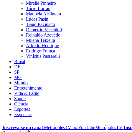
Mirelle Pinheiro
Tácio Lorran
Manoela Alcântara
Lucas Pasin
Tiago Pavinatto
Demétrio Vecchioli
Reinaldo Azevedo
Milena Teixeira
Alfredo Henrique
Rodrigo França
Vinícius Passarelli
Brasil
DF
SP
MG
Mundo
Entretenimento
Vida & Estilo
Saúde
Ciência
Esportes
Especiais
Inscreva-se no canal
MetrópolesTV no
YouTube
MetrópolesTV
Insc