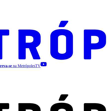
reva-se
na MetrópolesTV