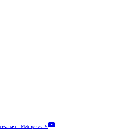
reva-se
na MetrópolesTV