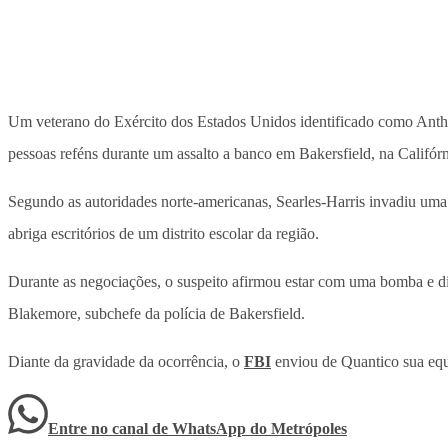
Um veterano do Exército dos Estados Unidos identificado como Antho
pessoas reféns durante um assalto a banco em Bakersfield, na Califór
Segundo as autoridades norte-americanas, Searles-Harris invadiu uma 
abriga escritórios de um distrito escolar da região.
Durante as negociações, o suspeito afirmou estar com uma bomba e di
Blakemore, subchefe da polícia de Bakersfield.
Diante da gravidade da ocorrência, o
FBI
enviou de Quantico sua equi
Entre no canal de WhatsApp
do
Metrópoles