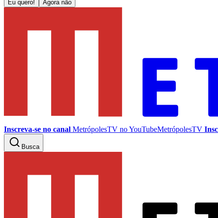
Eu quero!
Agora não
Inscreva-se no canal
MetrópolesTV no
YouTube
MetrópolesTV
Insc
Busca