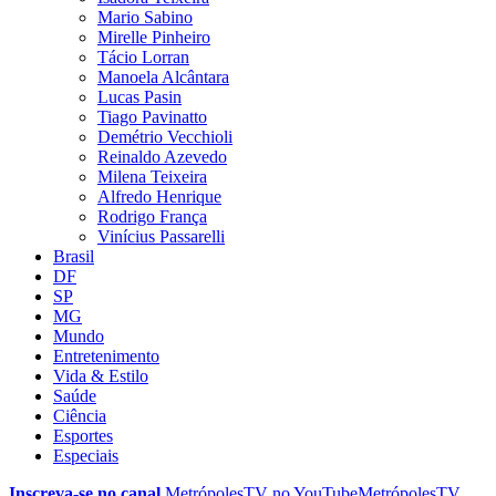
Mario Sabino
Mirelle Pinheiro
Tácio Lorran
Manoela Alcântara
Lucas Pasin
Tiago Pavinatto
Demétrio Vecchioli
Reinaldo Azevedo
Milena Teixeira
Alfredo Henrique
Rodrigo França
Vinícius Passarelli
Brasil
DF
SP
MG
Mundo
Entretenimento
Vida & Estilo
Saúde
Ciência
Esportes
Especiais
Inscreva-se no canal
MetrópolesTV no
YouTube
MetrópolesTV