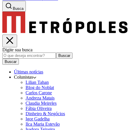
Busca
Digite sua busca
Buscar
Buscar
Últimas notícias
Colunistas
Lilian Tahan
Blog do Noblat
Carlos Carone
Andreza Matais
Claudia Meireles
Fábia Oliveira
Dinheiro & Negócios
Igor Gadelha
Ilca Maria Estevão
Isadora Teixeira