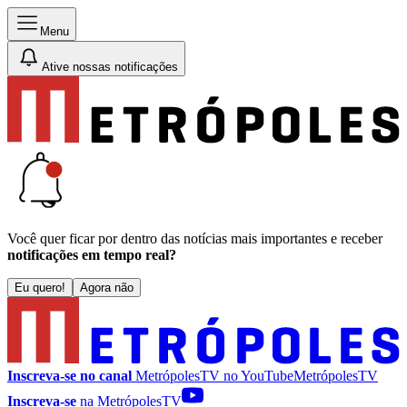
Menu
Ative nossas notificações
Você quer ficar por dentro das notícias mais importantes e receber
notificações em tempo real?
Eu quero!
Agora não
Inscreva-se no canal
MetrópolesTV no
YouTube
MetrópolesTV
Inscreva-se
na MetrópolesTV