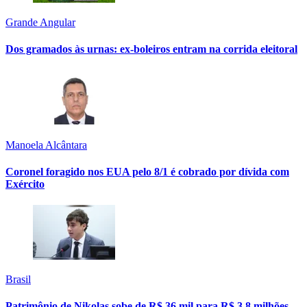
Grande Angular
Dos gramados às urnas: ex-boleiros entram na corrida eleitoral
Manoela Alcântara
Coronel foragido nos EUA pelo 8/1 é cobrado por dívida com
Exército
Brasil
Patrimônio de Nikolas sobe de R$ 36 mil para R$ 3,8 milhões