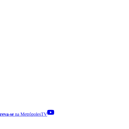
reva-se
na MetrópolesTV