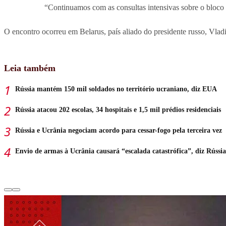
“Continuamos com as consultas intensivas sobre o bloco 
O encontro ocorreu em Belarus, país aliado do presidente russo, Vlad
Leia também
Rússia mantém 150 mil soldados no território ucraniano, diz EUA
Rússia atacou 202 escolas, 34 hospitais e 1,5 mil prédios residenciais
Rússia e Ucrânia negociam acordo para cessar-fogo pela terceira vez
Envio de armas à Ucrânia causará “escalada catastrófica”, diz Rússia