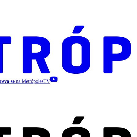
reva-se
na MetrópolesTV