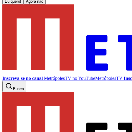
Eu quero!
Agora não
Inscreva-se no canal
MetrópolesTV no
YouTube
MetrópolesTV
Insc
Busca