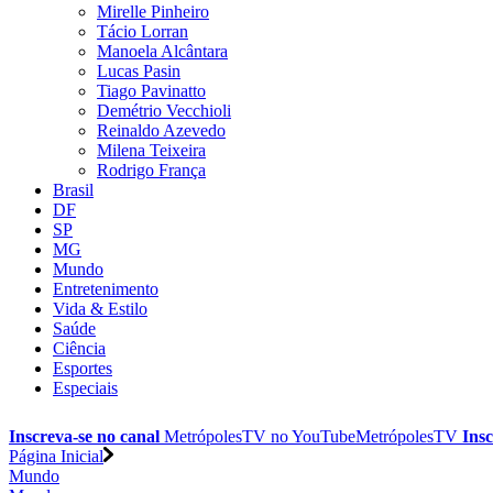
Mirelle Pinheiro
Tácio Lorran
Manoela Alcântara
Lucas Pasin
Tiago Pavinatto
Demétrio Vecchioli
Reinaldo Azevedo
Milena Teixeira
Rodrigo França
Brasil
DF
SP
MG
Mundo
Entretenimento
Vida & Estilo
Saúde
Ciência
Esportes
Especiais
Inscreva-se no canal
MetrópolesTV no
YouTube
MetrópolesTV
Insc
Página Inicial
Mundo