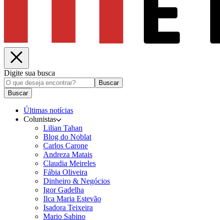
Digite sua busca
Buscar
Buscar
Últimas notícias
Colunistas
Lilian Tahan
Blog do Noblat
Carlos Carone
Andreza Matais
Claudia Meireles
Fábia Oliveira
Dinheiro & Negócios
Igor Gadelha
Ilca Maria Estevão
Isadora Teixeira
Mario Sabino