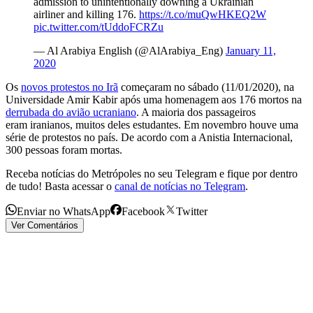
admission to unintentionally downing a Ukrainian
airliner and killing 176.
https://t.co/muQwHKEQ2W
pic.twitter.com/tUddoFCRZu
— Al Arabiya English (@AlArabiya_Eng)
January 11,
2020
Os
novos protestos no Irã
começaram no sábado (11/01/2020), na
Universidade Amir Kabir após uma homenagem aos 176 mortos na
derrubada do avião ucraniano
. A maioria dos passageiros
eram iranianos, muitos deles estudantes. Em novembro houve uma
série de protestos no país. De acordo com a Anistia Internacional,
300 pessoas foram mortas.
Receba notícias do Metrópoles no seu Telegram e fique por dentro
de tudo! Basta acessar o
canal de notícias no Telegram
.
Enviar no WhatsApp
Facebook
Twitter
Ver Comentários