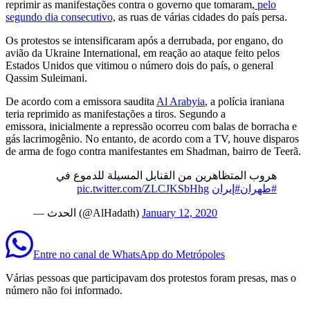
reprimir as manifestações contra o governo que tomaram,
pelo
segundo dia consecutivo,
as ruas de várias cidades do país persa.
Os protestos se intensificaram após a derrubada, por engano, do
avião da Ukraine International, em reação ao ataque feito pelos
Estados Unidos que vitimou o número dois do país, o general
Qassim Suleimani.
De acordo com a emissora saudita
Al Arabyia
, a polícia iraniana
teria reprimido as manifestações a tiros. Segundo a
emissora, inicialmente a repressão ocorreu com balas de borracha e
gás lacrimogênio. No entanto, de acordo com a TV, houve disparos
de arma de fogo contra manifestantes em Shadman, bairro de Teerã.
هروب المتظاهرين من القنابل المسيلة للدموع في
pic.twitter.com/ZLCJKSbHhg
#إيران
#طهران
— الحدث (@AlHadath)
January 12, 2020
Entre no canal de WhatsApp
do
Metrópoles
Várias pessoas que participavam dos protestos foram presas, mas o
número não foi informado.