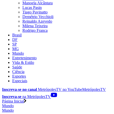
Manoela Alcântara
Lucas Pasin
Tiago Pavinatto
Demétrio Vecchioli
Reinaldo Azevedo
Milena Teixeira
Rodrigo França
Brasil
DF
SP
MG
Mundo
Entretenimento
Vida & Estilo
Saúde
Ciência
Esportes
Especiais
Inscreva-se no canal
MetrópolesTV no
YouTube
MetrópolesTV
Inscreva-se
na MetrópolesTV
Página Inicial
Mundo
Mundo