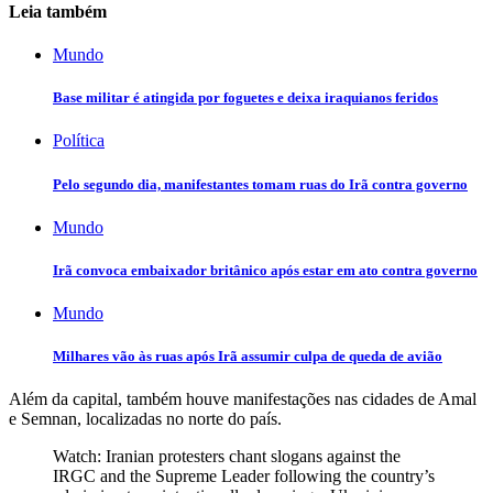
Leia também
Mundo
Base militar é atingida por foguetes e deixa iraquianos feridos
Política
Pelo segundo dia, manifestantes tomam ruas do Irã contra governo
Mundo
Irã convoca embaixador britânico após estar em ato contra governo
Mundo
Milhares vão às ruas após Irã assumir culpa de queda de avião
Além da capital, também houve manifestações nas cidades de Amal
e Semnan, localizadas no norte do país.
Watch: Iranian protesters chant slogans against the
IRGC and the Supreme Leader following the country’s