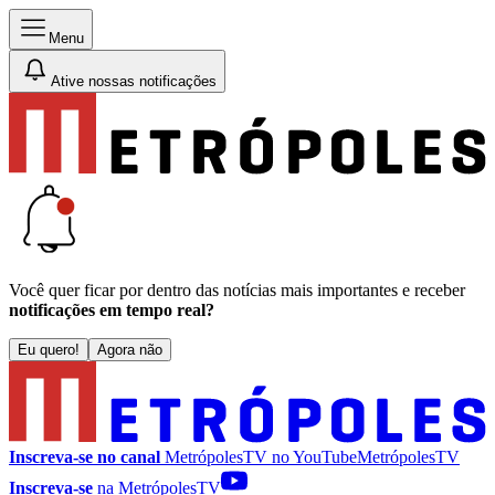
Menu
Ative nossas notificações
Você quer ficar por dentro das notícias mais importantes e receber
notificações em tempo real?
Eu quero!
Agora não
Inscreva-se no canal
MetrópolesTV no
YouTube
MetrópolesTV
Inscreva-se
na MetrópolesTV