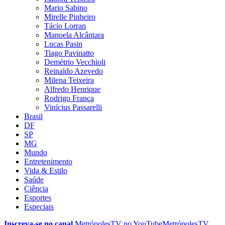
Mario Sabino
Mirelle Pinheiro
Tácio Lorran
Manoela Alcântara
Lucas Pasin
Tiago Pavinatto
Demétrio Vecchioli
Reinaldo Azevedo
Milena Teixeira
Alfredo Henrique
Rodrigo França
Vinícius Passarelli
Brasil
DF
SP
MG
Mundo
Entretenimento
Vida & Estilo
Saúde
Ciência
Esportes
Especiais
Inscreva-se no canal
MetrópolesTV no
YouTube
MetrópolesTV