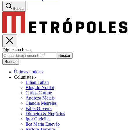
Busca
Digite sua busca
Buscar
Buscar
Últimas notícias
Colunistas
Lilian Tahan
Blog do Noblat
Carlos Carone
Andreza Matais
Claudia Meireles
Fábia Oliveira
Dinheiro & Negócios
Igor Gadelha
Ilca Maria Estevão
Isadora Teixeira