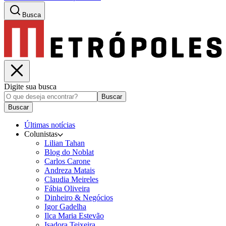
Busca
Digite sua busca
Buscar
Buscar
Últimas notícias
Colunistas
Lilian Tahan
Blog do Noblat
Carlos Carone
Andreza Matais
Claudia Meireles
Fábia Oliveira
Dinheiro & Negócios
Igor Gadelha
Ilca Maria Estevão
Isadora Teixeira