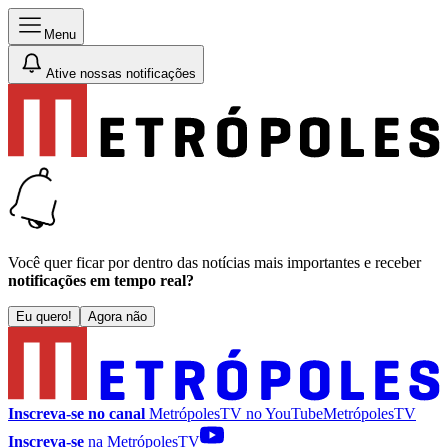
Menu
Ative nossas notificações
Você quer ficar por dentro das notícias mais importantes e receber
notificações em tempo real?
Eu quero!
Agora não
Inscreva-se no canal
MetrópolesTV no
YouTube
MetrópolesTV
Inscreva-se
na MetrópolesTV