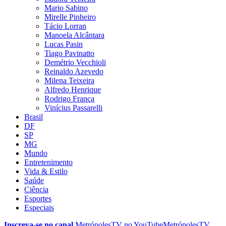
Mario Sabino
Mirelle Pinheiro
Tácio Lorran
Manoela Alcântara
Lucas Pasin
Tiago Pavinatto
Demétrio Vecchioli
Reinaldo Azevedo
Milena Teixeira
Alfredo Henrique
Rodrigo França
Vinícius Passarelli
Brasil
DF
SP
MG
Mundo
Entretenimento
Vida & Estilo
Saúde
Ciência
Esportes
Especiais
Inscreva-se no canal
MetrópolesTV no
YouTube
MetrópolesTV