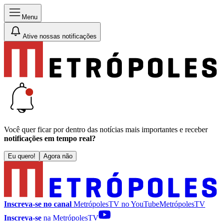
Menu
Ative nossas notificações
Você quer ficar por dentro das notícias mais importantes e receber
notificações em tempo real?
Eu quero!
Agora não
Inscreva-se no canal
MetrópolesTV no
YouTube
MetrópolesTV
Inscreva-se
na MetrópolesTV