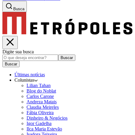
Busca
Digite sua busca
Buscar
Buscar
Últimas notícias
Colunistas
Lilian Tahan
Blog do Noblat
Carlos Carone
Andreza Matais
Claudia Meireles
Fábia Oliveira
Dinheiro & Negócios
Igor Gadelha
Ilca Maria Estevão
Isadora Teixeira