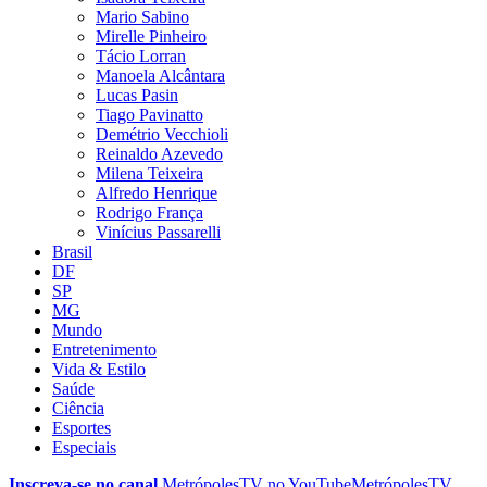
Mario Sabino
Mirelle Pinheiro
Tácio Lorran
Manoela Alcântara
Lucas Pasin
Tiago Pavinatto
Demétrio Vecchioli
Reinaldo Azevedo
Milena Teixeira
Alfredo Henrique
Rodrigo França
Vinícius Passarelli
Brasil
DF
SP
MG
Mundo
Entretenimento
Vida & Estilo
Saúde
Ciência
Esportes
Especiais
Inscreva-se no canal
MetrópolesTV no
YouTube
MetrópolesTV