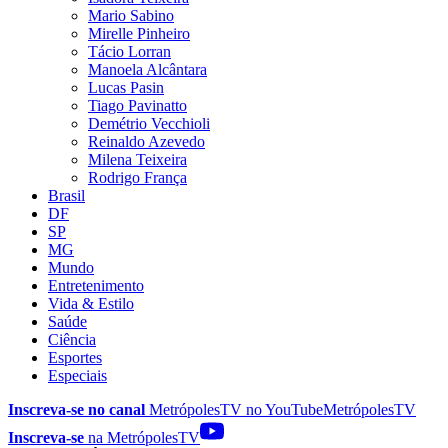
Mario Sabino
Mirelle Pinheiro
Tácio Lorran
Manoela Alcântara
Lucas Pasin
Tiago Pavinatto
Demétrio Vecchioli
Reinaldo Azevedo
Milena Teixeira
Rodrigo França
Brasil
DF
SP
MG
Mundo
Entretenimento
Vida & Estilo
Saúde
Ciência
Esportes
Especiais
Inscreva-se no canal
MetrópolesTV no
YouTube
MetrópolesTV
Inscreva-se
na MetrópolesTV