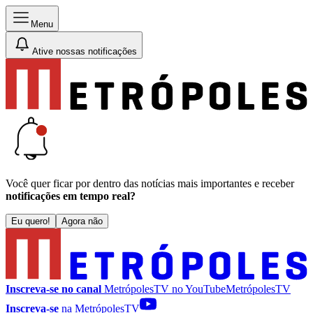
Menu
Ative nossas notificações
Você quer ficar por dentro das notícias mais importantes e receber
notificações em tempo real?
Eu quero!
Agora não
Inscreva-se no canal
MetrópolesTV no
YouTube
MetrópolesTV
Inscreva-se
na MetrópolesTV