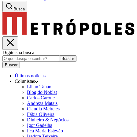
Busca
Digite sua busca
Buscar
Buscar
Últimas notícias
Colunistas
Lilian Tahan
Blog do Noblat
Carlos Carone
Andreza Matais
Claudia Meireles
Fábia Oliveira
Dinheiro & Negócios
Igor Gadelha
Ilca Maria Estevão
Isadora Teixeira