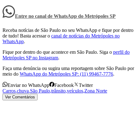
Entre no canal de WhatsApp
do
Metrópoles SP
Receba notícias de São Paulo no seu WhatsApp e fique por dentro
de tudo! Basta acessar o
canal de notícias do Metrópoles no
WhatsApp
.
Fique por dentro do que acontece em São Paulo. Siga o
perfil do
Metrópoles SP no Instagram
.
Faça uma denúncia ou sugira uma reportagem sobre São Paulo por
meio do
WhatsApp do Metrópoles SP: (11) 99467-7776
.
Enviar no WhatsApp
Facebook
Twitter
Carros
,
chuva
,
São Paulo
,
trânsito
,
veículos
,
Zona Norte
Ver Comentários