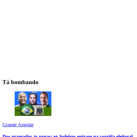
Tá bombando
Grande Angular
Dos gramados às urnas: ex-boleiros entram na corrida eleitoral