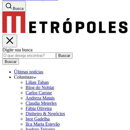
Busca
Digite sua busca
Buscar
Buscar
Últimas notícias
Colunistas
Lilian Tahan
Blog do Noblat
Carlos Carone
Andreza Matais
Claudia Meireles
Fábia Oliveira
Dinheiro & Negócios
Igor Gadelha
Ilca Maria Estevão
Isadora Teixeira