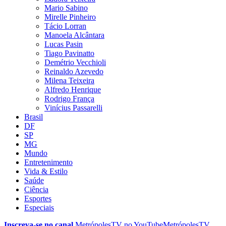
Mario Sabino
Mirelle Pinheiro
Tácio Lorran
Manoela Alcântara
Lucas Pasin
Tiago Pavinatto
Demétrio Vecchioli
Reinaldo Azevedo
Milena Teixeira
Alfredo Henrique
Rodrigo França
Vinícius Passarelli
Brasil
DF
SP
MG
Mundo
Entretenimento
Vida & Estilo
Saúde
Ciência
Esportes
Especiais
Inscreva-se no canal
MetrópolesTV no
YouTube
MetrópolesTV