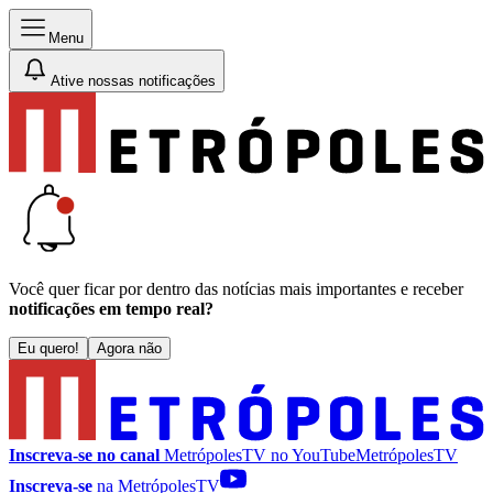
Menu
Ative nossas notificações
Você quer ficar por dentro das notícias mais importantes e receber
notificações em tempo real?
Eu quero!
Agora não
Inscreva-se no canal
MetrópolesTV no
YouTube
MetrópolesTV
Inscreva-se
na MetrópolesTV