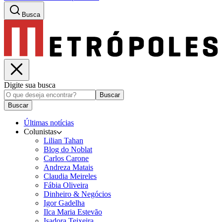
Busca
Digite sua busca
Buscar
Buscar
Últimas notícias
Colunistas
Lilian Tahan
Blog do Noblat
Carlos Carone
Andreza Matais
Claudia Meireles
Fábia Oliveira
Dinheiro & Negócios
Igor Gadelha
Ilca Maria Estevão
Isadora Teixeira