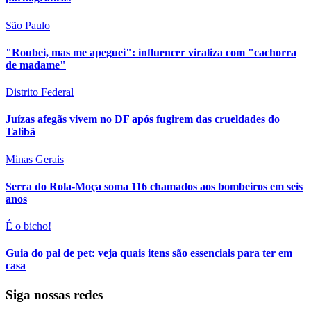
São Paulo
"Roubei, mas me apeguei": influencer viraliza com "cachorra
de madame"
Distrito Federal
Juízas afegãs vivem no DF após fugirem das crueldades do
Talibã
Minas Gerais
Serra do Rola-Moça soma 116 chamados aos bombeiros em seis
anos
É o bicho!
Guia do pai de pet: veja quais itens são essenciais para ter em
casa
Siga nossas redes