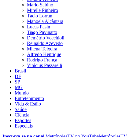
Mario Sabino
Mirelle Pinheiro
Tácio Lorran
Manoela Alcântara
Lucas Pasin
Tiago Pavinatto
Demétrio Vecchioli
Reinaldo Azevedo
Milena Teixeira
Alfredo Henrique
Rodrigo França
Vinícius Passarelli
Brasil
DF
SP
MG
Mundo
Entretenimento
Vida & Estilo
Saúde
Ciência
Esportes
Especiais
Inscreva-se no canal
MetrópolesTV no
YouTube
MetrópolesTV