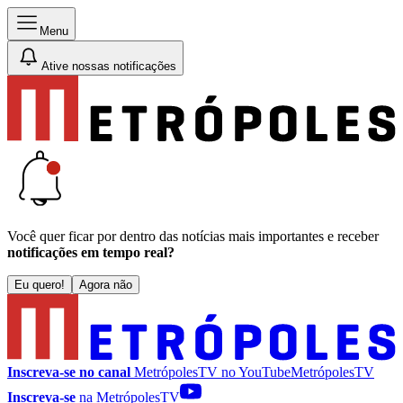
Menu
Ative nossas notificações
Você quer ficar por dentro das notícias mais importantes e receber
notificações em tempo real?
Eu quero!
Agora não
Inscreva-se no canal
MetrópolesTV no
YouTube
MetrópolesTV
Inscreva-se
na MetrópolesTV