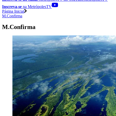
Inscreva-se
na MetrópolesTV
Página Inicial
M.Confirma
M.Confirma