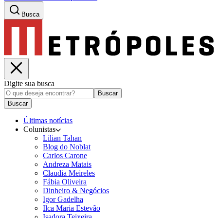
Busca
Digite sua busca
Buscar
Buscar
Últimas notícias
Colunistas
Lilian Tahan
Blog do Noblat
Carlos Carone
Andreza Matais
Claudia Meireles
Fábia Oliveira
Dinheiro & Negócios
Igor Gadelha
Ilca Maria Estevão
Isadora Teixeira