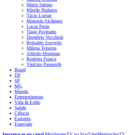
Mario Sabino
Mirelle Pinheiro
Tácio Lorran
Manoela Alcântara
Lucas Pasin
Tiago Pavinatto
Demétrio Vecchioli
Reinaldo Azevedo
Milena Teixeira
Alfredo Henrique
Rodrigo França
Vinícius Passarelli
Brasil
DF
SP
MG
Mundo
Entretenimento
Vida & Estilo
Saúde
Ciência
Esportes
Especiais
Inscreva-se no canal
MetrópolesTV no
YouTube
MetrópolesTV