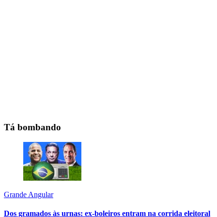
Tá bombando
Grande Angular
Dos gramados às urnas: ex-boleiros entram na corrida eleitoral