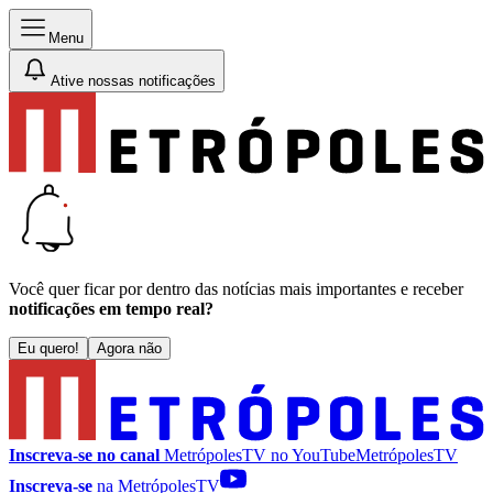
Menu
Ative nossas notificações
Você quer ficar por dentro das notícias mais importantes e receber
notificações em tempo real?
Eu quero!
Agora não
Inscreva-se no canal
MetrópolesTV no
YouTube
MetrópolesTV
Inscreva-se
na MetrópolesTV