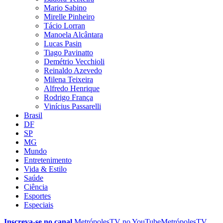
Mario Sabino
Mirelle Pinheiro
Tácio Lorran
Manoela Alcântara
Lucas Pasin
Tiago Pavinatto
Demétrio Vecchioli
Reinaldo Azevedo
Milena Teixeira
Alfredo Henrique
Rodrigo França
Vinícius Passarelli
Brasil
DF
SP
MG
Mundo
Entretenimento
Vida & Estilo
Saúde
Ciência
Esportes
Especiais
Inscreva-se no canal
MetrópolesTV no
YouTube
MetrópolesTV