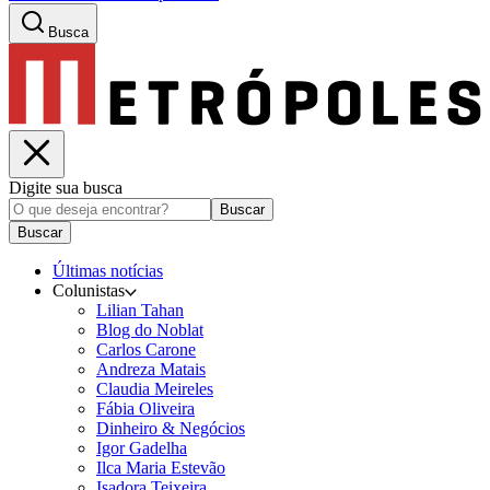
Busca
Digite sua busca
Buscar
Buscar
Últimas notícias
Colunistas
Lilian Tahan
Blog do Noblat
Carlos Carone
Andreza Matais
Claudia Meireles
Fábia Oliveira
Dinheiro & Negócios
Igor Gadelha
Ilca Maria Estevão
Isadora Teixeira