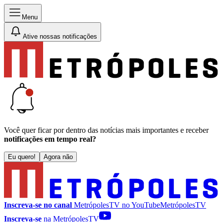
Menu
Ative nossas notificações
Você quer ficar por dentro das notícias mais importantes e receber
notificações em tempo real?
Eu quero!
Agora não
Inscreva-se no canal
MetrópolesTV no
YouTube
MetrópolesTV
Inscreva-se
na MetrópolesTV