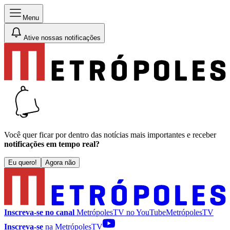
Menu
Ative nossas notificações
Você quer ficar por dentro das notícias mais importantes e receber
notificações em tempo real?
Eu quero!
Agora não
Inscreva-se no canal
MetrópolesTV no
YouTube
MetrópolesTV
Inscreva-se
na MetrópolesTV