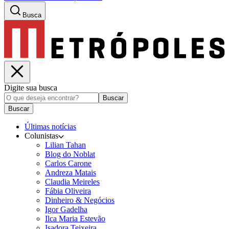
Busca
Digite sua busca
Buscar
Buscar
Últimas notícias
Colunistas
Lilian Tahan
Blog do Noblat
Carlos Carone
Andreza Matais
Claudia Meireles
Fábia Oliveira
Dinheiro & Negócios
Igor Gadelha
Ilca Maria Estevão
Isadora Teixeira