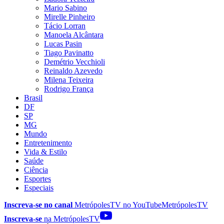
Mario Sabino
Mirelle Pinheiro
Tácio Lorran
Manoela Alcântara
Lucas Pasin
Tiago Pavinatto
Demétrio Vecchioli
Reinaldo Azevedo
Milena Teixeira
Rodrigo França
Brasil
DF
SP
MG
Mundo
Entretenimento
Vida & Estilo
Saúde
Ciência
Esportes
Especiais
Inscreva-se no canal
MetrópolesTV no
YouTube
MetrópolesTV
Inscreva-se
na MetrópolesTV