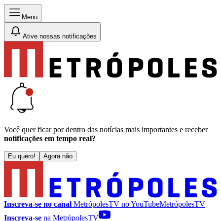
Menu
Ative nossas notificações
Você quer ficar por dentro das notícias mais importantes e receber
notificações em tempo real?
Eu quero!
Agora não
Inscreva-se no canal
MetrópolesTV no
YouTube
MetrópolesTV
Inscreva-se
na MetrópolesTV