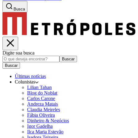
Busca
Digite sua busca
Buscar
Buscar
Últimas notícias
Colunistas
Lilian Tahan
Blog do Noblat
Carlos Carone
Andreza Matais
Claudia Meireles
Fábia Oliveira
Dinheiro & Negócios
Igor Gadelha
Ilca Maria Estevão
Isadora Teixeira