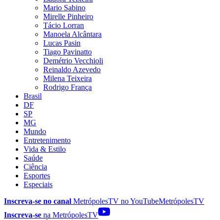
Mario Sabino
Mirelle Pinheiro
Tácio Lorran
Manoela Alcântara
Lucas Pasin
Tiago Pavinatto
Demétrio Vecchioli
Reinaldo Azevedo
Milena Teixeira
Rodrigo França
Brasil
DF
SP
MG
Mundo
Entretenimento
Vida & Estilo
Saúde
Ciência
Esportes
Especiais
Inscreva-se no canal
MetrópolesTV no
YouTube
MetrópolesTV
Inscreva-se
na MetrópolesTV