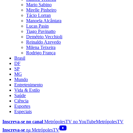
Mario Sabino
Mirelle Pinheiro
Tácio Lorran
Manoela Alcântara
Lucas Pasin
Tiago Pavinatto
Demétrio Vecchioli
Reinaldo Azevedo
Milena Teixeira
Rodrigo França
Brasil
DF
SP
MG
Mundo
Entretenimento
Vida & Estilo
Saúde
Ciência
Esportes
Especiais
Inscreva-se no canal
MetrópolesTV no
YouTube
MetrópolesTV
Inscreva-se
na MetrópolesTV