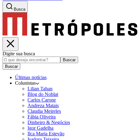
Busca
Digite sua busca
Buscar
Buscar
Últimas notícias
Colunistas
Lilian Tahan
Blog do Noblat
Carlos Carone
Andreza Matais
Claudia Meireles
Fábia Oliveira
Dinheiro & Negócios
Igor Gadelha
Ilca Maria Estevão
Isadora Teixeira