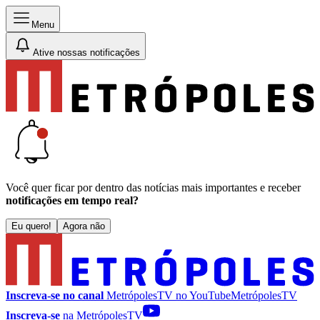
Menu
Ative nossas notificações
Você quer ficar por dentro das notícias mais importantes e receber
notificações em tempo real?
Eu quero!
Agora não
Inscreva-se no canal
MetrópolesTV no
YouTube
MetrópolesTV
Inscreva-se
na MetrópolesTV