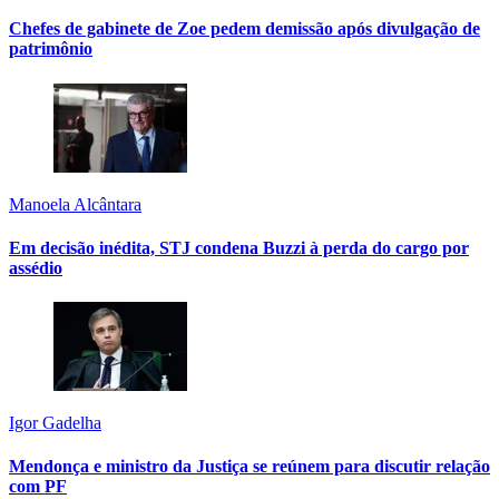
Chefes de gabinete de Zoe pedem demissão após divulgação de
patrimônio
Manoela Alcântara
Em decisão inédita, STJ condena Buzzi à perda do cargo por
assédio
Igor Gadelha
Mendonça e ministro da Justiça se reúnem para discutir relação
com PF