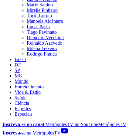
Mario Sabino
Mirelle Pinheiro
Tácio Lorran
Manoela Alcântara
Lucas Pasin
Tiago Pavinatto
Demétrio Vecchioli
Reinaldo Azevedo
Milena Teixeira
Rodrigo França
Brasil
DF
SP
MG
Mundo
Entretenimento
Vida & Estilo
Saúde
Ciência
Esportes
Especiais
Inscreva-se no canal
MetrópolesTV no
YouTube
MetrópolesTV
Inscreva-se
na MetrópolesTV