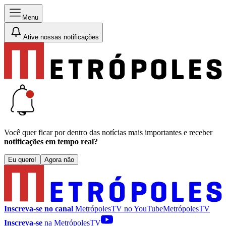
Menu
Ative nossas notificações
Você quer ficar por dentro das notícias mais importantes e receber
notificações em tempo real?
Eu quero!
Agora não
Inscreva-se no canal
MetrópolesTV no
YouTube
MetrópolesTV
Inscreva-se
na MetrópolesTV