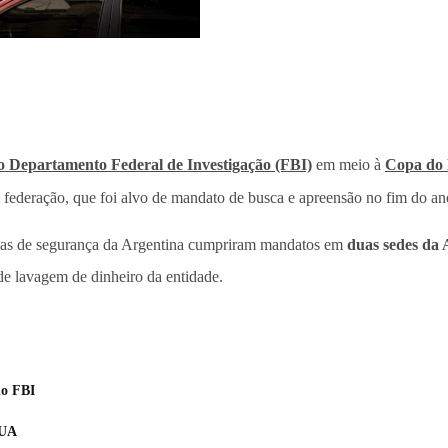
do Departamento Federal de Investigação (FBI)
em meio à
Copa do
 federação, que foi alvo de mandato de busca e apreensão no fim do a
rças de segurança da Argentina cumpriram mandatos em
duas sedes da 
de lavagem de dinheiro da entidade.
lo FBI
EUA