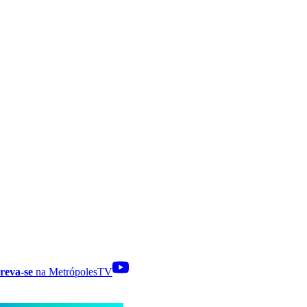
reva-se
na MetrópolesTV