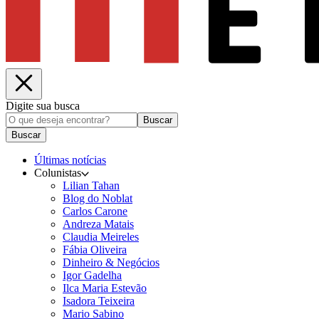
Digite sua busca
Buscar
Buscar
Últimas notícias
Colunistas
Lilian Tahan
Blog do Noblat
Carlos Carone
Andreza Matais
Claudia Meireles
Fábia Oliveira
Dinheiro & Negócios
Igor Gadelha
Ilca Maria Estevão
Isadora Teixeira
Mario Sabino