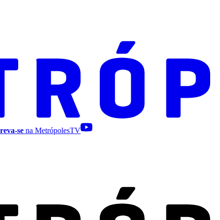
reva-se
na MetrópolesTV