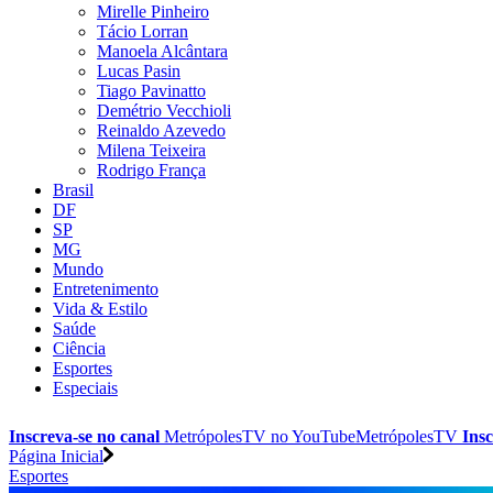
Mirelle Pinheiro
Tácio Lorran
Manoela Alcântara
Lucas Pasin
Tiago Pavinatto
Demétrio Vecchioli
Reinaldo Azevedo
Milena Teixeira
Rodrigo França
Brasil
DF
SP
MG
Mundo
Entretenimento
Vida & Estilo
Saúde
Ciência
Esportes
Especiais
Inscreva-se no canal
MetrópolesTV no
YouTube
MetrópolesTV
Insc
Página Inicial
Esportes