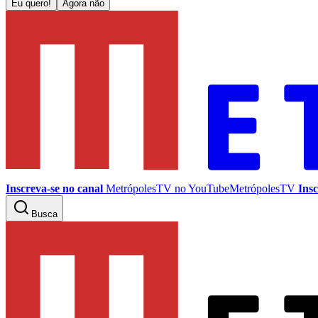
Eu quero!
Agora não
Inscreva-se no canal
MetrópolesTV no
YouTube
MetrópolesTV
Insc
Busca