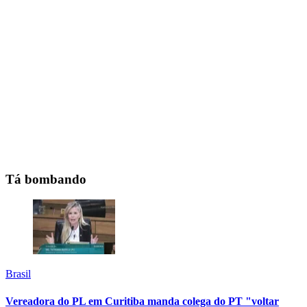
Tá bombando
Brasil
Vereadora do PL em Curitiba manda colega do PT "voltar