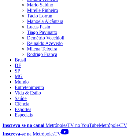
Mario Sabino
Mirelle Pinheiro
Tácio Lorran
Manoela Alcântara
Lucas Pasin
Tiago Pavinatto
Demétrio Vecchioli
Reinaldo Azevedo
Milena Teixeira
Rodrigo França
Brasil
DF
SP
MG
Mundo
Entretenimento
Vida & Estilo
Saúde
Ciência
Esportes
Especiais
Inscreva-se no canal
MetrópolesTV no
YouTube
MetrópolesTV
Inscreva-se
na MetrópolesTV