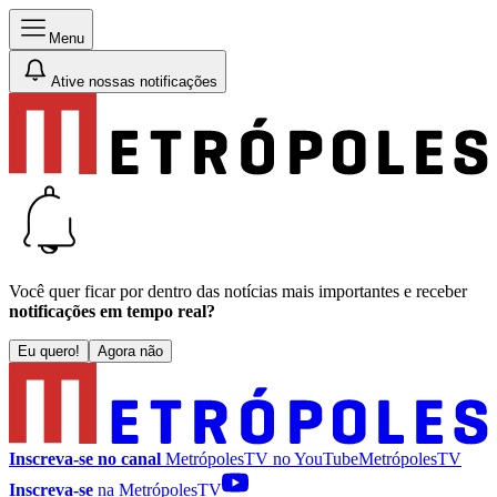
Menu
Ative nossas notificações
Você quer ficar por dentro das notícias mais importantes e receber
notificações em tempo real?
Eu quero!
Agora não
Inscreva-se no canal
MetrópolesTV no
YouTube
MetrópolesTV
Inscreva-se
na MetrópolesTV