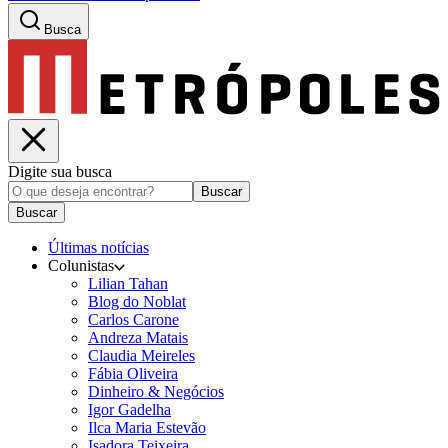
Busca
Digite sua busca
Buscar
Buscar
Últimas notícias
Colunistas
Lilian Tahan
Blog do Noblat
Carlos Carone
Andreza Matais
Claudia Meireles
Fábia Oliveira
Dinheiro & Negócios
Igor Gadelha
Ilca Maria Estevão
Isadora Teixeira