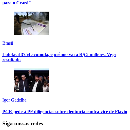
para o Ceará"
Brasil
Lotofácil 3754 acumula, e prêmio vai a R$ 5 milhões. Veja
resultado
Igor Gadelha
PGR pede à PF diligências sobre denúncia contra vice de Flávio
Siga nossas redes