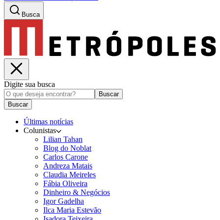
Busca
Digite sua busca
Buscar
Buscar
Últimas notícias
Colunistas
Lilian Tahan
Blog do Noblat
Carlos Carone
Andreza Matais
Claudia Meireles
Fábia Oliveira
Dinheiro & Negócios
Igor Gadelha
Ilca Maria Estevão
Isadora Teixeira