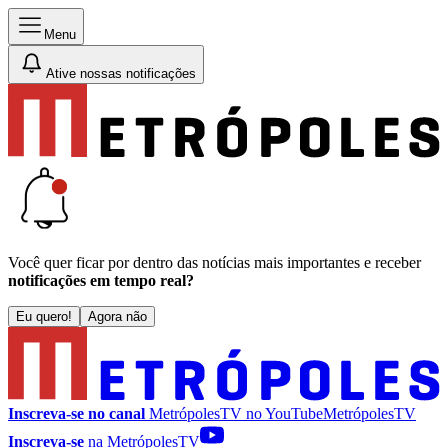
Menu
Ative nossas notificações
Você quer ficar por dentro das notícias mais importantes e receber
notificações em tempo real?
Eu quero!
Agora não
Inscreva-se no canal
MetrópolesTV no
YouTube
MetrópolesTV
Inscreva-se
na MetrópolesTV