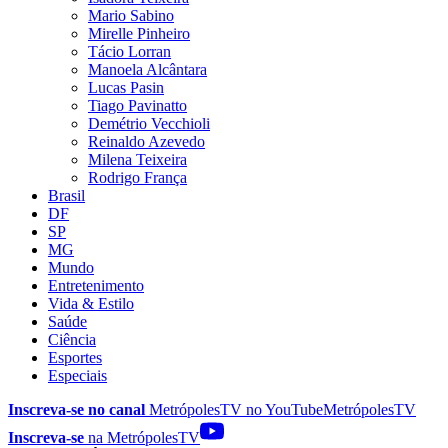
Mario Sabino
Mirelle Pinheiro
Tácio Lorran
Manoela Alcântara
Lucas Pasin
Tiago Pavinatto
Demétrio Vecchioli
Reinaldo Azevedo
Milena Teixeira
Rodrigo França
Brasil
DF
SP
MG
Mundo
Entretenimento
Vida & Estilo
Saúde
Ciência
Esportes
Especiais
Inscreva-se no canal
MetrópolesTV no
YouTube
MetrópolesTV
Inscreva-se
na MetrópolesTV