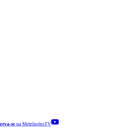
reva-se
na MetrópolesTV