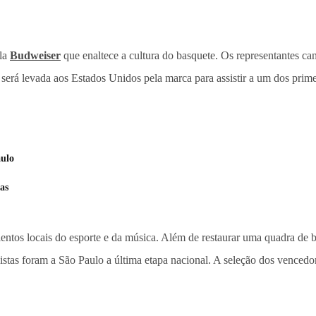
ela
Budweiser
que enaltece a cultura do basquete. Os representantes c
será levada aos Estados Unidos pela marca para assistir a um dos pri
aulo
as
lentos locais do esporte e da música. Além de restaurar uma quadra d
listas foram a São Paulo a última etapa nacional. A seleção dos vencedor