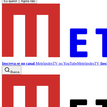
Eu quero!
Agora não
Inscreva-se no canal
MetrópolesTV no
YouTube
MetrópolesTV
Insc
Busca