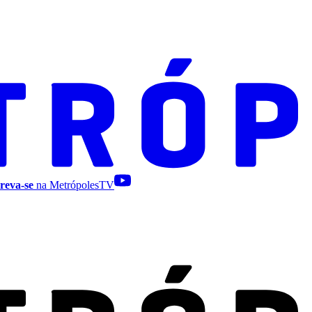
reva-se
na MetrópolesTV