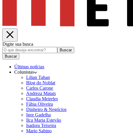
Digite sua busca
Buscar
Buscar
Últimas notícias
Colunistas
Lilian Tahan
Blog do Noblat
Carlos Carone
Andreza Matais
Claudia Meireles
Fábia Oliveira
Dinheiro & Negócios
Igor Gadelha
Ilca Maria Estevão
Isadora Teixeira
Mario Sabino