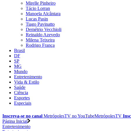
Mirelle Pinheiro
Tácio Lorran
Manoela Alcântara
Lucas Pasin
Tiago Pavinatto
Demétrio Vecchioli
Reinaldo Azevedo
Milena Teixeira
Rodrigo França
Brasil
DF
SP
MG
Mundo
Entretenimento
Vida & Estilo
Saúde
Ciência
Esportes
Especiais
Inscreva-se no canal
MetrópolesTV no
YouTube
MetrópolesTV
Insc
Página Inicial
Entretenimento