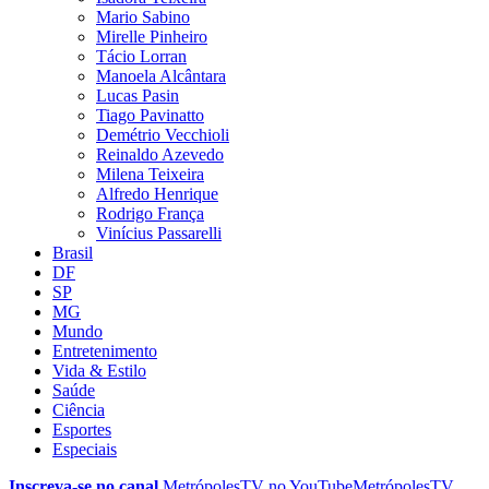
Mario Sabino
Mirelle Pinheiro
Tácio Lorran
Manoela Alcântara
Lucas Pasin
Tiago Pavinatto
Demétrio Vecchioli
Reinaldo Azevedo
Milena Teixeira
Alfredo Henrique
Rodrigo França
Vinícius Passarelli
Brasil
DF
SP
MG
Mundo
Entretenimento
Vida & Estilo
Saúde
Ciência
Esportes
Especiais
Inscreva-se no canal
MetrópolesTV no
YouTube
MetrópolesTV