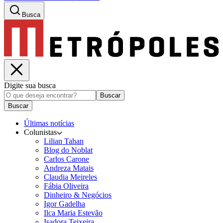
Busca
Digite sua busca
Buscar
Buscar
Últimas notícias
Colunistas
Lilian Tahan
Blog do Noblat
Carlos Carone
Andreza Matais
Claudia Meireles
Fábia Oliveira
Dinheiro & Negócios
Igor Gadelha
Ilca Maria Estevão
Isadora Teixeira