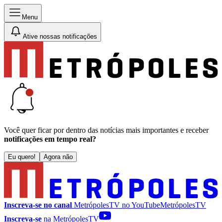
Menu
Ative nossas notificações
Você quer ficar por dentro das notícias mais importantes e receber
notificações em tempo real?
Eu quero!
Agora não
Inscreva-se no canal
MetrópolesTV no
YouTube
MetrópolesTV
Inscreva-se
na MetrópolesTV