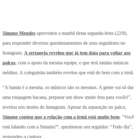
Simone Mendes
aproveitou a manhã desta segunda-feira (22/8),
para responder diversos
questionamentos de seu
s seguidores no
Instagram.
A sertaneja revelou que já tem data para voltar aos
palcos
, com o apoio da mesma equipe, e que terá muitas músicas
inéditas. A coleguinha também revelou que está de bem com a irmã.
“A banda é a mesma, os músicos são os mesmos. A gente vai só dar
uma roupagem bacana, preparar um show muito fera para vocês!”,
revelou nos stories do Instagram. Apesar da separação no palco,
Simone contou que a relação com a irmã está muito bem
. “Você
está falando com a Simaria?”, questionou um seguidor. “Todo dia”,
respondeu a cantora.