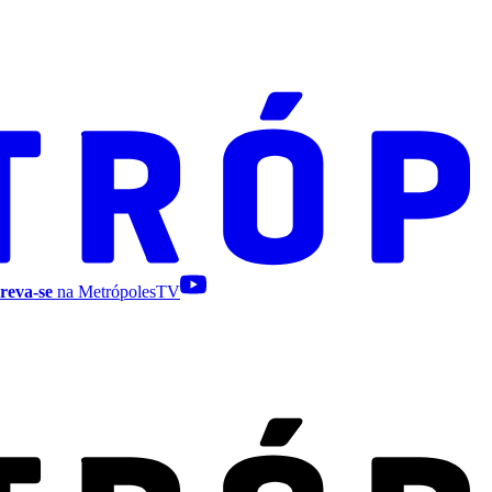
reva-se
na MetrópolesTV