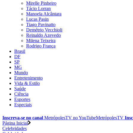
Mirelle Pinheiro
Tácio Lorran
Manoela Alcântara
Lucas Pasin
Tiago Pavinatto
Demétrio Vecchioli
Reinaldo Azevedo
Milena Teixeira
Rodrigo França
Brasil
DF
SP
MG
Mundo
Entretenimento
Vida & Estilo
Saúde
Ciência
Esportes
Especiais
Inscreva-se no canal
MetrópolesTV no
YouTube
MetrópolesTV
Insc
Página Inicial
Celebridades