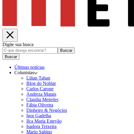
Digite sua busca
Buscar
Buscar
Últimas notícias
Colunistas
Lilian Tahan
Blog do Noblat
Carlos Carone
Andreza Matais
Claudia Meireles
Fábia Oliveira
Dinheiro & Negócios
Igor Gadelha
Ilca Maria Estevão
Isadora Teixeira
Mario Sabino