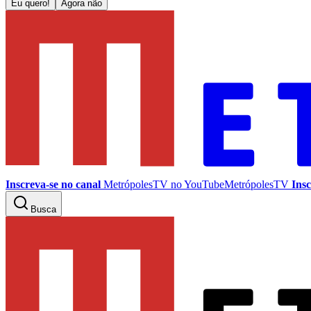
Eu quero!
Agora não
Inscreva-se no canal
MetrópolesTV no
YouTube
MetrópolesTV
Insc
Busca