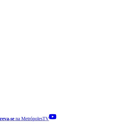
reva-se
na MetrópolesTV