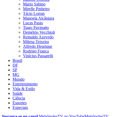
Mario Sabino
Mirelle Pinheiro
Tácio Lorran
Manoela Alcântara
Lucas Pasin
Tiago Pavinatto
Demétrio Vecchioli
Reinaldo Azevedo
Milena Teixeira
Alfredo Henrique
Rodrigo França
Vinícius Passarelli
Brasil
DF
SP
MG
Mundo
Entretenimento
Vida & Estilo
Saúde
Ciência
Esportes
Especiais
Inscreva-se no canal
MetrópolesTV no
YouTube
MetrópolesTV