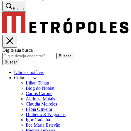
Busca
Digite sua busca
Buscar
Buscar
Últimas notícias
Colunistas
Lilian Tahan
Blog do Noblat
Carlos Carone
Andreza Matais
Claudia Meireles
Fábia Oliveira
Dinheiro & Negócios
Igor Gadelha
Ilca Maria Estevão
Isadora Teixeira