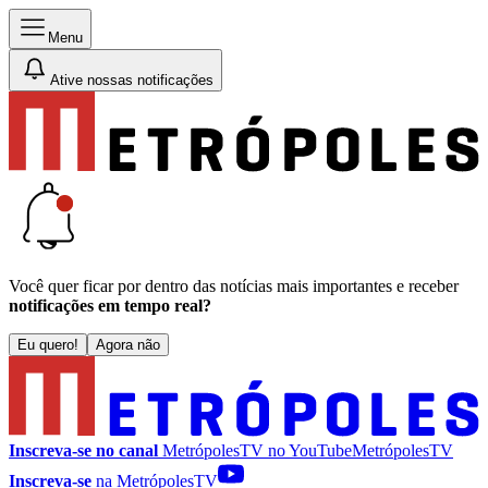
Menu
Ative nossas notificações
Você quer ficar por dentro das notícias mais importantes e receber
notificações em tempo real?
Eu quero!
Agora não
Inscreva-se no canal
MetrópolesTV no
YouTube
MetrópolesTV
Inscreva-se
na MetrópolesTV