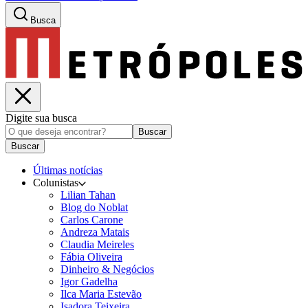
Busca
Digite sua busca
Buscar
Buscar
Últimas notícias
Colunistas
Lilian Tahan
Blog do Noblat
Carlos Carone
Andreza Matais
Claudia Meireles
Fábia Oliveira
Dinheiro & Negócios
Igor Gadelha
Ilca Maria Estevão
Isadora Teixeira