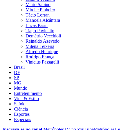
Mario Sabino
Mirelle Pinheiro
Tácio Lorran
Manoela Alcântara
Lucas Pasin
Tiago Pavinatto
Demétrio Vecchioli
Reinaldo Azevedo
Milena Teixeira
Alfredo Henrique
Rodrigo França
Vinícius Passarelli
Brasil
DF
SP
MG
Mundo
Entretenimento
Vida & Estilo
Saúde
Ciência
Esportes
Especiais
Inscreva-se no canal
MetrópolesTV no
YouTube
MetrópolesTV