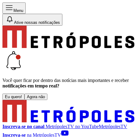
Menu
Ative nossas notificações
Você quer ficar por dentro das notícias mais importantes e receber
notificações em tempo real?
Eu quero!
Agora não
Inscreva-se no canal
MetrópolesTV no
YouTube
MetrópolesTV
Inscreva-se
na MetrópolesTV