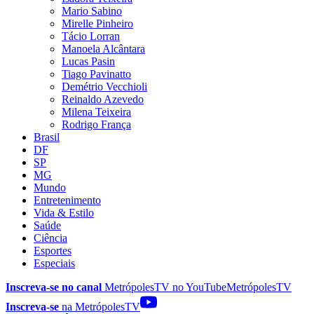
Mario Sabino
Mirelle Pinheiro
Tácio Lorran
Manoela Alcântara
Lucas Pasin
Tiago Pavinatto
Demétrio Vecchioli
Reinaldo Azevedo
Milena Teixeira
Rodrigo França
Brasil
DF
SP
MG
Mundo
Entretenimento
Vida & Estilo
Saúde
Ciência
Esportes
Especiais
Inscreva-se no canal
MetrópolesTV no
YouTube
MetrópolesTV
Inscreva-se
na MetrópolesTV