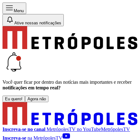
Menu
Ative nossas notificações
Você quer ficar por dentro das notícias mais importantes e receber
notificações em tempo real?
Eu quero!
Agora não
Inscreva-se no canal
MetrópolesTV no
YouTube
MetrópolesTV
Inscreva-se
na MetrópolesTV