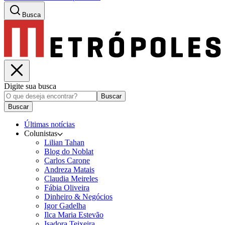
Busca
Digite sua busca
Buscar
Buscar
Últimas notícias
Colunistas
Lilian Tahan
Blog do Noblat
Carlos Carone
Andreza Matais
Claudia Meireles
Fábia Oliveira
Dinheiro & Negócios
Igor Gadelha
Ilca Maria Estevão
Isadora Teixeira