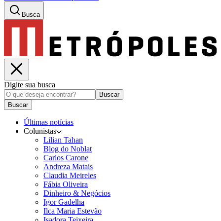
Busca
Digite sua busca
Buscar
Buscar
Últimas notícias
Colunistas
Lilian Tahan
Blog do Noblat
Carlos Carone
Andreza Matais
Claudia Meireles
Fábia Oliveira
Dinheiro & Negócios
Igor Gadelha
Ilca Maria Estevão
Isadora Teixeira