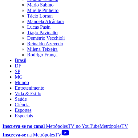
Mario Sabino
Mirelle Pinheiro
Tácio Lorran
Manoela Alcântara
Lucas Pasin
Tiago Pavinatto
Demétrio Vecchioli
Reinaldo Azevedo
Milena Teixeira
Rodrigo França
Brasil
DF
SP
MG
Mundo
Entretenimento
Vida & Estilo
Saúde
Ciência
Esportes
Especiais
Inscreva-se no canal
MetrópolesTV no
YouTube
MetrópolesTV
Inscreva-se
na MetrópolesTV