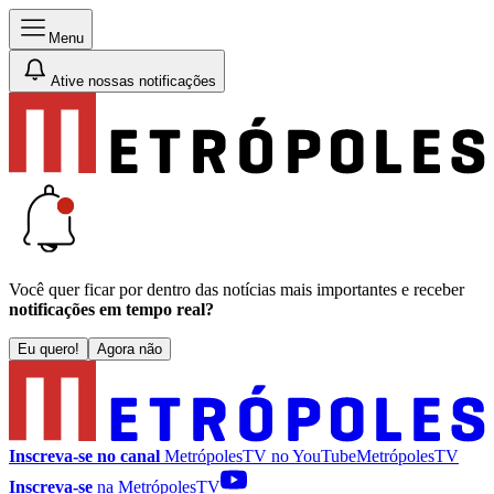
Menu
Ative nossas notificações
Você quer ficar por dentro das notícias mais importantes e receber
notificações em tempo real?
Eu quero!
Agora não
Inscreva-se no canal
MetrópolesTV no
YouTube
MetrópolesTV
Inscreva-se
na MetrópolesTV