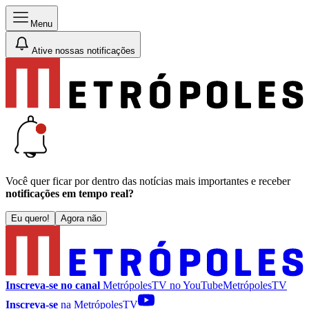
Menu
Ative nossas notificações
Você quer ficar por dentro das notícias mais importantes e receber
notificações em tempo real?
Eu quero!
Agora não
Inscreva-se no canal
MetrópolesTV no
YouTube
MetrópolesTV
Inscreva-se
na MetrópolesTV