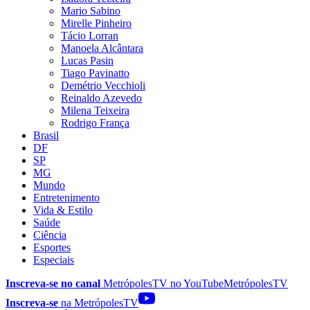
Mario Sabino
Mirelle Pinheiro
Tácio Lorran
Manoela Alcântara
Lucas Pasin
Tiago Pavinatto
Demétrio Vecchioli
Reinaldo Azevedo
Milena Teixeira
Rodrigo França
Brasil
DF
SP
MG
Mundo
Entretenimento
Vida & Estilo
Saúde
Ciência
Esportes
Especiais
Inscreva-se no canal
MetrópolesTV no
YouTube
MetrópolesTV
Inscreva-se
na MetrópolesTV