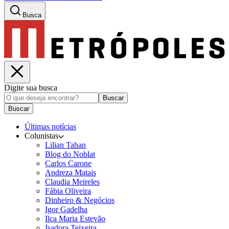
Busca
Digite sua busca
Buscar
Buscar
Últimas notícias
Colunistas
Lilian Tahan
Blog do Noblat
Carlos Carone
Andreza Matais
Claudia Meireles
Fábia Oliveira
Dinheiro & Negócios
Igor Gadelha
Ilca Maria Estevão
Isadora Teixeira