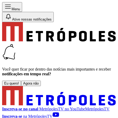
Menu
Ative nossas notificações
Você quer ficar por dentro das notícias mais importantes e receber
notificações em tempo real?
Eu quero!
Agora não
Inscreva-se no canal
MetrópolesTV no
YouTube
MetrópolesTV
Inscreva-se
na MetrópolesTV