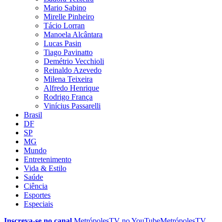
Mario Sabino
Mirelle Pinheiro
Tácio Lorran
Manoela Alcântara
Lucas Pasin
Tiago Pavinatto
Demétrio Vecchioli
Reinaldo Azevedo
Milena Teixeira
Alfredo Henrique
Rodrigo França
Vinícius Passarelli
Brasil
DF
SP
MG
Mundo
Entretenimento
Vida & Estilo
Saúde
Ciência
Esportes
Especiais
Inscreva-se no canal
MetrópolesTV no
YouTube
MetrópolesTV