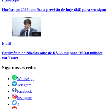
Horóscopo
Horóscopo 2026: confira a previsão de hoje (8/8) para seu signo
Brasil
Patrimônio de Nikolas sobe de R$ 36 mil para R$ 3,8 milhões
em 4 anos
Siga nossas redes
WhatsApp
Telegram
Facebook
Instagram
X