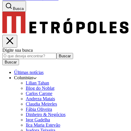
Busca
Digite sua busca
Buscar
Buscar
Últimas notícias
Colunistas
Lilian Tahan
Blog do Noblat
Carlos Carone
Andreza Matais
Claudia Meireles
Fábia Oliveira
Dinheiro & Negócios
Igor Gadelha
Ilca Maria Estevão
Isadora Teixeira