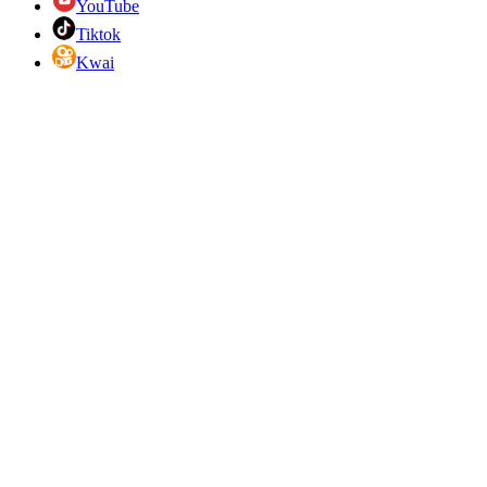
YouTube
Tiktok
Kwai