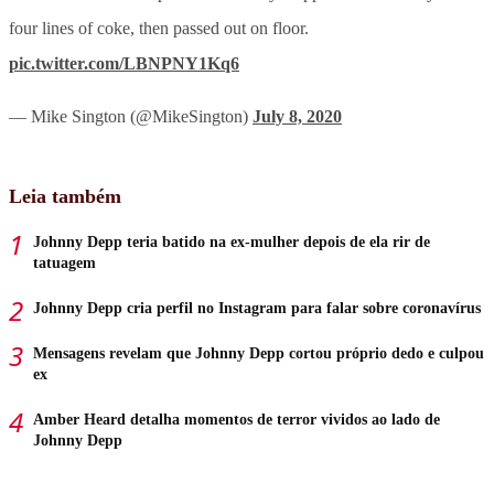
four lines of coke, then passed out on floor.
pic.twitter.com/LBNPNY1Kq6
— Mike Sington (@MikeSington)
July 8, 2020
Leia também
Johnny Depp teria batido na ex-mulher depois de ela rir de
tatuagem
Johnny Depp cria perfil no Instagram para falar sobre coronavírus
Mensagens revelam que Johnny Depp cortou próprio dedo e culpou
ex
Amber Heard detalha momentos de terror vividos ao lado de
Johnny Depp