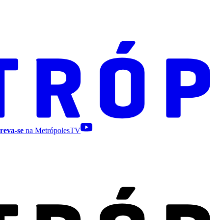
reva-se
na MetrópolesTV