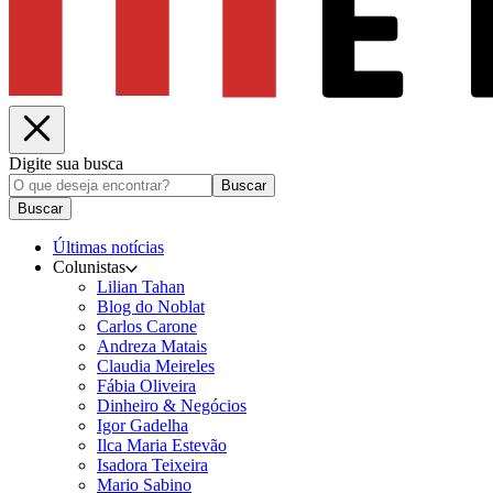
Digite sua busca
Buscar
Buscar
Últimas notícias
Colunistas
Lilian Tahan
Blog do Noblat
Carlos Carone
Andreza Matais
Claudia Meireles
Fábia Oliveira
Dinheiro & Negócios
Igor Gadelha
Ilca Maria Estevão
Isadora Teixeira
Mario Sabino