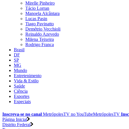
Mirelle Pinheiro
Tácio Lorran
Manoela Alcântara
Lucas Pasin
Tiago Pavinatto
Demétrio Vecchioli
Reinaldo Azevedo
Milena Teixeira
Rodrigo França
Brasil
DF
SP
MG
Mundo
Entretenimento
Vida & Estilo
Saúde
Ciência
Esportes
Especiais
Inscreva-se no canal
MetrópolesTV no
YouTube
MetrópolesTV
Insc
Página Inicial
Distrito Federal