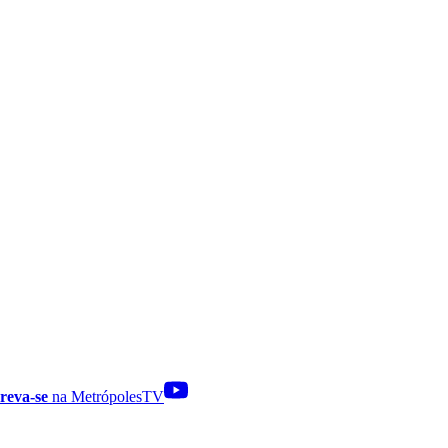
reva-se
na MetrópolesTV