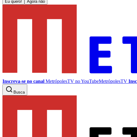
Eu quero!
Agora não
Inscreva-se no canal
MetrópolesTV no
YouTube
MetrópolesTV
Insc
Busca