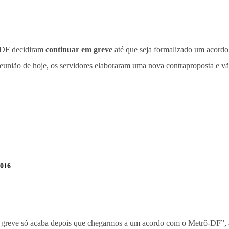
o DF decidiram
continuar em greve
até que seja formalizado um acord
 reunião de hoje, os servidores elaboraram uma nova contraproposta e vã
2016
greve só acaba depois que chegarmos a um acordo com o Metrô-DF”, af