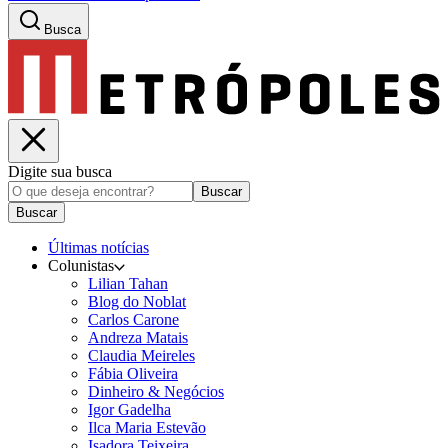
Busca
Digite sua busca
Buscar
Buscar
Últimas notícias
Colunistas
Lilian Tahan
Blog do Noblat
Carlos Carone
Andreza Matais
Claudia Meireles
Fábia Oliveira
Dinheiro & Negócios
Igor Gadelha
Ilca Maria Estevão
Isadora Teixeira