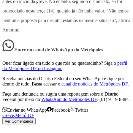
antes do início da greve. No entanto, segundo o sindicato, só foi
protocolado nesta terça (14), quando já não tinha valor. “Não temos
nenhuma proposta para discutir, estamos na mesma situação”, afirma
Amorim.
Entre no canal de WhatsApp
do
Metrópoles
Quer ficar ligado em tudo o que rola no quadradinho? Siga o
perfil
do Metrópoles DF no Instagram
.
Receba notícias do Distrito Federal no seu WhatsApp e fique por
dentro de tudo. Basta acessar o
canal de notícias do Metrópoles DF.
Faça uma denúncia ou sugira uma reportagem sobre o Distrito
Federal por meio do
WhatsApp do Metrópoles DF
: (61) 9119-8884.
Enviar no WhatsApp
Facebook
Twitter
Greve
,
Metrô-DF
Ver Comentários