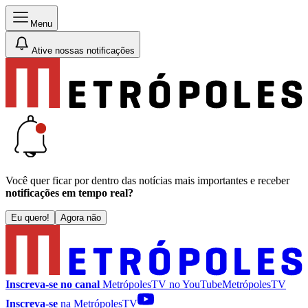
Menu
Ative nossas notificações
Você quer ficar por dentro das notícias mais importantes e receber
notificações em tempo real?
Eu quero!
Agora não
Inscreva-se no canal
MetrópolesTV no
YouTube
MetrópolesTV
Inscreva-se
na MetrópolesTV