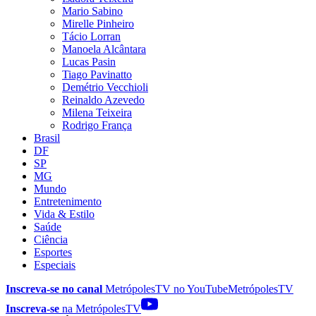
Mario Sabino
Mirelle Pinheiro
Tácio Lorran
Manoela Alcântara
Lucas Pasin
Tiago Pavinatto
Demétrio Vecchioli
Reinaldo Azevedo
Milena Teixeira
Rodrigo França
Brasil
DF
SP
MG
Mundo
Entretenimento
Vida & Estilo
Saúde
Ciência
Esportes
Especiais
Inscreva-se no canal
MetrópolesTV no
YouTube
MetrópolesTV
Inscreva-se
na MetrópolesTV