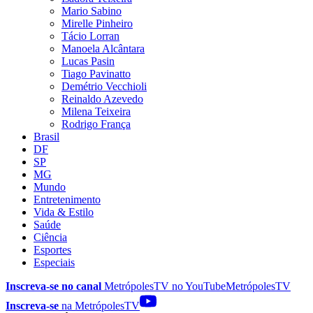
Mario Sabino
Mirelle Pinheiro
Tácio Lorran
Manoela Alcântara
Lucas Pasin
Tiago Pavinatto
Demétrio Vecchioli
Reinaldo Azevedo
Milena Teixeira
Rodrigo França
Brasil
DF
SP
MG
Mundo
Entretenimento
Vida & Estilo
Saúde
Ciência
Esportes
Especiais
Inscreva-se no canal
MetrópolesTV no
YouTube
MetrópolesTV
Inscreva-se
na MetrópolesTV