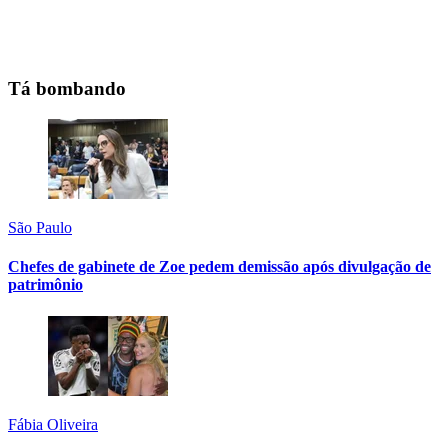
Tá bombando
São Paulo
Chefes de gabinete de Zoe pedem demissão após divulgação de
patrimônio
Fábia Oliveira