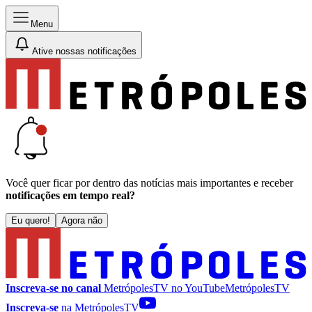
Menu
Ative nossas notificações
Você quer ficar por dentro das notícias mais importantes e receber
notificações em tempo real?
Eu quero!
Agora não
Inscreva-se no canal
MetrópolesTV no
YouTube
MetrópolesTV
Inscreva-se
na MetrópolesTV