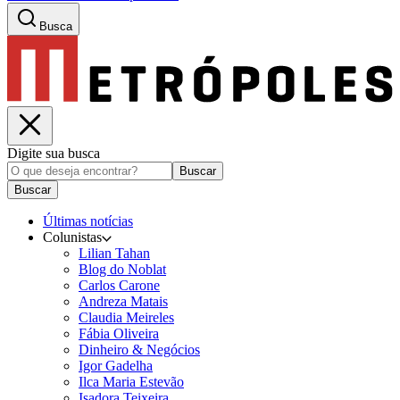
Busca
Digite sua busca
Buscar
Buscar
Últimas notícias
Colunistas
Lilian Tahan
Blog do Noblat
Carlos Carone
Andreza Matais
Claudia Meireles
Fábia Oliveira
Dinheiro & Negócios
Igor Gadelha
Ilca Maria Estevão
Isadora Teixeira