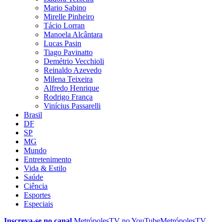
Mario Sabino
Mirelle Pinheiro
Tácio Lorran
Manoela Alcântara
Lucas Pasin
Tiago Pavinatto
Demétrio Vecchioli
Reinaldo Azevedo
Milena Teixeira
Alfredo Henrique
Rodrigo França
Vinícius Passarelli
Brasil
DF
SP
MG
Mundo
Entretenimento
Vida & Estilo
Saúde
Ciência
Esportes
Especiais
Inscreva-se no canal
MetrópolesTV no
YouTube
MetrópolesTV