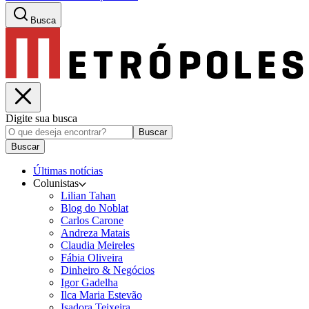
Busca
Digite sua busca
Buscar
Buscar
Últimas notícias
Colunistas
Lilian Tahan
Blog do Noblat
Carlos Carone
Andreza Matais
Claudia Meireles
Fábia Oliveira
Dinheiro & Negócios
Igor Gadelha
Ilca Maria Estevão
Isadora Teixeira