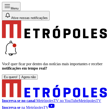
Menu
Ative nossas notificações
Você quer ficar por dentro das notícias mais importantes e receber
notificações em tempo real?
Eu quero!
Agora não
Inscreva-se no canal
MetrópolesTV no
YouTube
MetrópolesTV
Inscreva-se
na MetrópolesTV