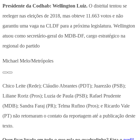
Presidente da Codhab: Wellington Luiz.
O distrital tentou se
reeleger nas eleições de 2018, mas obteve 11.663 votos e não
garantiu uma vaga na CLDF para a próxima legislatura. Wellington
atuou como secretário-geral do MDB-DF, cargo estratégico na
regional do partido
Michael Melo/Metrópoles
Chico Leite (Rede); Cláudio Abrantes (PDT); Juarezão (PSB);
Liliane Roriz (Pros); Luzia de Paula (PSB); Rafael Prudente
(MDB); Sandra Faraj (PR); Telma Rufino (Pros); e Ricardo Vale
(PT) não retornaram o contato da reportagem até a publicação deste
texto.
Quer ficar ligado em tudo o que rola no quadradinho? Siga o
perfil