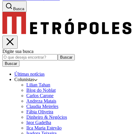
Busca
Digite sua busca
Buscar
Buscar
Últimas notícias
Colunistas
Lilian Tahan
Blog do Noblat
Carlos Carone
Andreza Matais
Claudia Meireles
Fábia Oliveira
Dinheiro & Negócios
Igor Gadelha
Ilca Maria Estevão
Isadora Teixeira