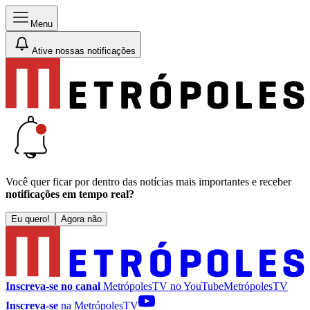
Menu
Ative nossas notificações
Você quer ficar por dentro das notícias mais importantes e receber
notificações em tempo real?
Eu quero!
Agora não
Inscreva-se no canal
MetrópolesTV no
YouTube
MetrópolesTV
Inscreva-se
na MetrópolesTV