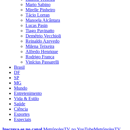
Mario Sabino
Mirelle Pinheiro
Tácio Lorran
Manoela Alcântara
Lucas Pasin
Tiago Pavinatto
Demétrio Vecchioli
Reinaldo Azevedo
Milena Teixeira
Alfredo Henrique
Rodrigo França
Vinícius Passarelli
Brasil
DF
SP
MG
Mundo
Entretenimento
Vida & Estilo
Saúde
Ciência
Esportes
Especiais
Inscreva-se no canal
MetrópolesTV no
YouTube
MetrópolesTV